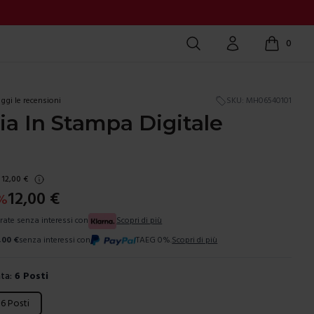
Cerca
Account
0
items in c
ggi le recensioni
SKU:
MH06540101
ia In Stampa Digitale
12,00
€
12,00
€
%
 rate senza interessi con
Scopri di più
,00
€
senza interessi con
TAEG 0%.
Scopri di più
ta:
6 Posti
ura
6 Posti