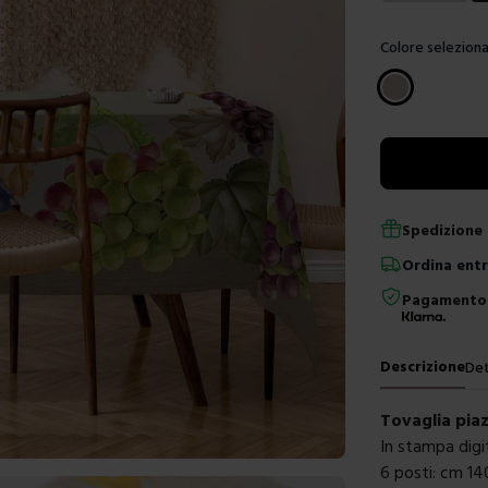
Colore seleziona
Scegli un color
Spedizione 
Ordina
ent
Pagamento 
Descrizione
Det
Tovaglia pia
In stampa digi
6 posti: cm 1