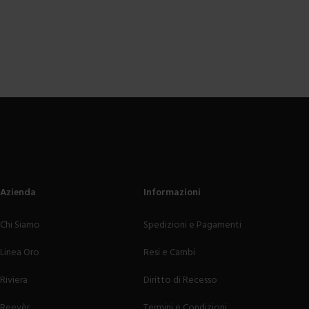
Azienda
Informazioni
Chi Siamo
Spedizioni e Pagamenti
Linea Oro
Resi e Cambi
Riviera
Diritto di Recesso
Reevèr
Termini e Condizioni