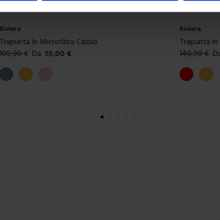
Riviera
Riviera
Trapunta In Microfibra Diana
Trapunta In
149,90
€
Da
75,00
€
149,90
€
D
Colori disponibili
Colori dispon
Rosso
Giallo
Marrone
Multic