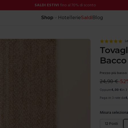
SALDI ESTIVI
fino al 70% di sconto
Shop
Hotellerie
Saldi
Blog
Le
Tovagl
Bacco
Prezzo più basso:
24,90
€
-
52
Oppure
4,00
€
in 3
Paga in 3 rate da
4
Misura seleziona
Scegli una mis
12 Posti