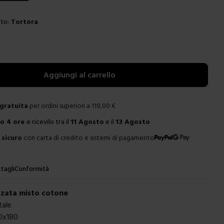
to:
Tortora
e
Aggiungi al carrello
gratuita
per ordini superiori a
119,00
€
ro
4 ore
e ricevilo tra il
11 Agosto
e il
13 Agosto
sicuro
con carta di credito e sistemi di pagamento
tagli
Conformità
zzata misto cotone
tale
40x180