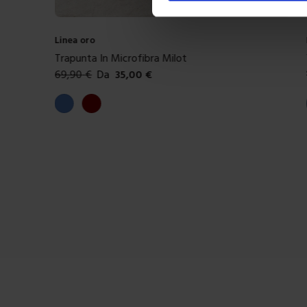
Riviera
Trapunta In Microfibra Cassio
109,90
€
Da
55,00
€
Colori disponibili
Carta da zucchero
Giallo
Rosa