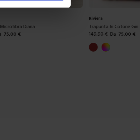
Riviera
 Cotone Gin
Trapunta In Cotone Hoa
a
75,00
€
149,90
€
Da
75,00
€
ibili
Colori disponibili
olore
Azzurro
Marrone