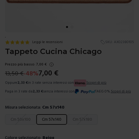
.
Leggi le recensioni
SKU:
AX02380105
Tappeto Cucina Chicago
Prezzo più basso:
7,00
€
7,00
€
13,50
€
-
48
%
Oppure
2,33
€
in 3 rate senza interessi con
Scopri di più
Paga in 3 rate da
2,33
€
senza interessi con
TAEG 0%.
Scopri di più
Misura selezionata:
Cm 57x140
Scegli una misura
Cm 50x100
Cm 57x140
Cm 57x180
Colore selezionato:
Beige