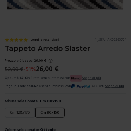
.
Leggi le recensioni
SKU:
AX02260704
Tappeto Arredo Slaster
Prezzo più basso:
26,00
€
26,00
€
52,90
€
-
51
%
Oppure
8,67
€
in 3 rate senza interessi con
Scopri di più
Paga in 3 rate da
8,67
€
senza interessi con
TAEG 0%.
Scopri di più
Misura selezionata:
Cm 80x150
Scegli una misura
Cm 120x170
Cm 80x150
Colore selezionato:
Ottanio