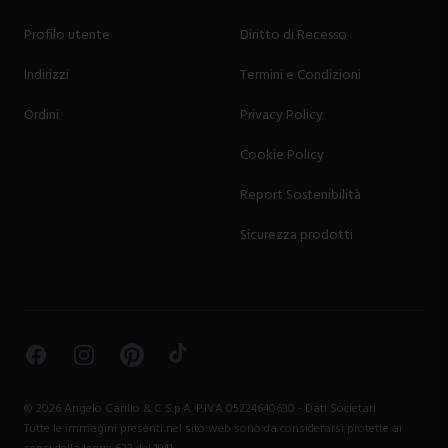
Profilo utente
Diritto di Recesso
Indirizzi
Termini e Condizioni
Ordini
Privacy Policy
Cookie Policy
Report Sostenibilità
Sicurezza prodotti
Facebook
Instagram
Pinterest
TikTok
©
2026
Angelo Carillo & C S.p.A. P.IVA 05224640630 -
Dati Societari
Tutte le immagini presenti nel sito web sono da considerarsi protette ai