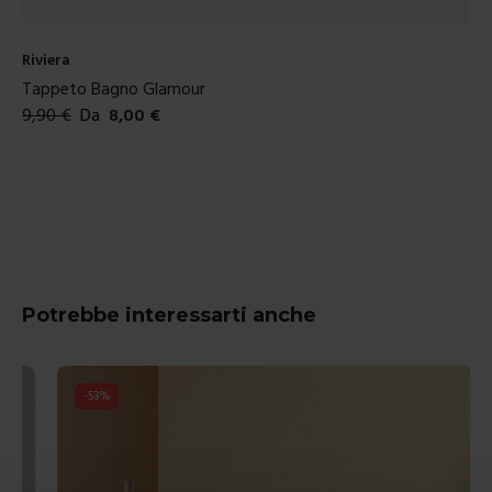
Riviera
Tappeto Bagno Glamour
9,90
€
Da
8,00
€
Colori disponibili
Potrebbe interessarti anche
-
53
%