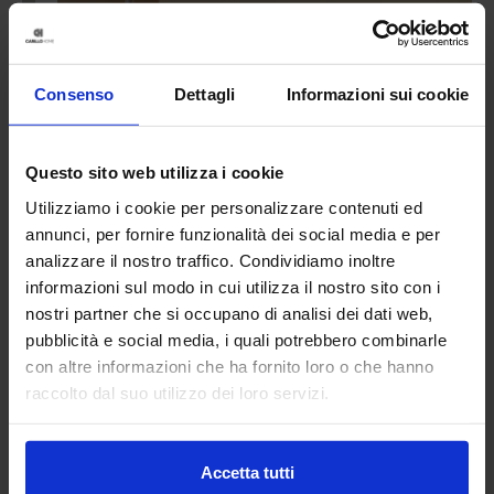
Consenso
Dettagli
Informazioni sui cookie
Questo sito web utilizza i cookie
Utilizziamo i cookie per personalizzare contenuti ed
annunci, per fornire funzionalità dei social media e per
analizzare il nostro traffico. Condividiamo inoltre
informazioni sul modo in cui utilizza il nostro sito con i
nostri partner che si occupano di analisi dei dati web,
pubblicità e social media, i quali potrebbero combinarle
Linea oro
con altre informazioni che ha fornito loro o che hanno
Tappeto Bagno Ricciolo
raccolto dal suo utilizzo dei loro servizi.
14,90
€
Da
7,00
€
Colori disponibili
Ottanio
Tortora
Avorio
Grigio
Rosa
Accetta tutti