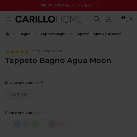
SALDI ESTIVI
fino al 70% di sconto
Open menu
Cerca
Account
0
items in
Bagno
Tappeti Bagno
Tappeto Bagno Agua Moon
Home
.
Leggi le recensioni
Tappeto Bagno Agua Moon
Misura selezionata:
0
Scegli una misura
Cm 50x80
Colore selezionato:
—
Scegli un colore