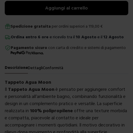
Aggiungi al carrello
Spedizione gratuita
per ordini superiori a
119,00
€
Ordina
entro
6 ore
e ricevilo tra il
10 Agosto
e il
12 Agosto
Pagamento sicuro
con carta di credito e sistemi di pagamento
Descrizione
Dettagli
Conformità
Tappeto Agua Moon
Il
Tappeto Agua Moon
è pensato per aggiungere comfort
e personalità all’ambiente bagno, combinando funzionalità e
design in un complemento pratico e versatile. La superficie
realizzata in
100% polipropilene
offre una texture morbida
e compatta, piacevole al contatto e ideale per
accompagnare i momenti quotidiani. Il motivo decorativo in
rilievo dona movimento e profondità alla superficie,