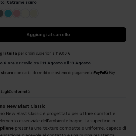
to:
Catrame scuro
e
Aggiungi al carrello
gratuita
per ordini superiori a
119,00
€
ro
6 ore
e ricevilo tra il
11 Agosto
e il
13 Agosto
sicuro
con carta di credito e sistemi di pagamento
tagli
Conformità
o New Blast Classic
no New Blast Classic è progettato per offrire comfort e
 elemento essenziale dell’ambiente bagno. La superficie in
pilene
presenta una texture compatta e uniforme, capace di
sensazione piacevole al contatto e una buona resistenza