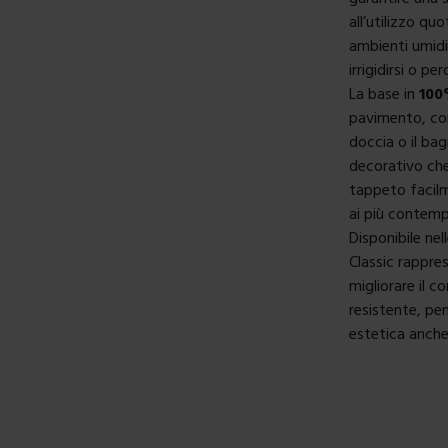
all’utilizzo q
ambienti umidi
irrigidirsi o p
La base in
100
pavimento, co
doccia o il bag
decorativo che 
tappeto facilme
ai più contemp
Disponibile ne
Classic rappre
migliorare il c
resistente, pe
estetica anche