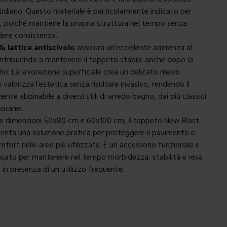
uotidiano. Questo materiale è particolarmente indicato per
, poiché mantiene la propria struttura nel tempo senza
erdere consistenza.
% lattice antiscivolo
assicura un’eccellente aderenza al
ntribuendo a mantenere il tappeto stabile anche dopo la
no. La lavorazione superficiale crea un delicato rilievo
valorizza l’estetica senza risultare invasivo, rendendo il
nte abbinabile a diversi stili di arredo bagno, dai più classici
oranei.
lle dimensioni 50x80 cm e 60x100 cm, il tappeto New Blast
senta una soluzione pratica per proteggere il pavimento e
omfort nelle aree più utilizzate. È un accessorio funzionale e
nsato per mantenere nel tempo morbidezza, stabilità e resa
 in presenza di un utilizzo frequente.