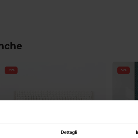
anche
-
29
%
-
57
%
Dettagli