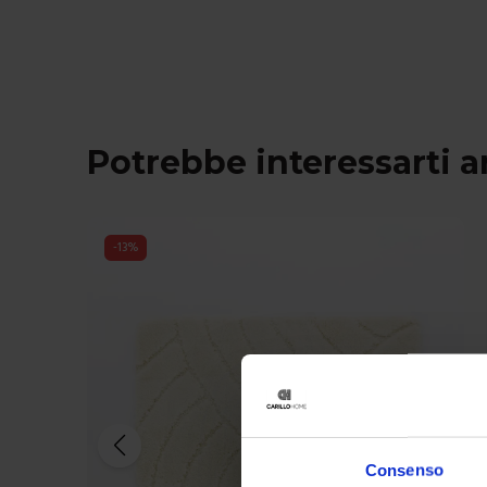
Potrebbe interessarti 
-
13
%
Consenso