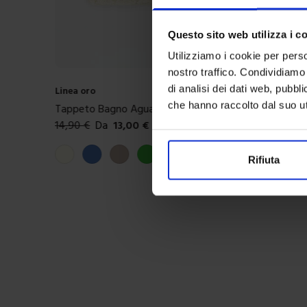
Questo sito web utilizza i c
Utilizziamo i cookie per perso
nostro traffico. Condividiamo 
di analisi dei dati web, pubbl
Linea oro
che hanno raccolto dal suo uti
Tappeto Bagno Agua Moon
14,90
€
Da
13,00
€
Colori disponibili
Avorio
Blue
Tortora
Verde
Bianco
+
3
colori
Rifiuta