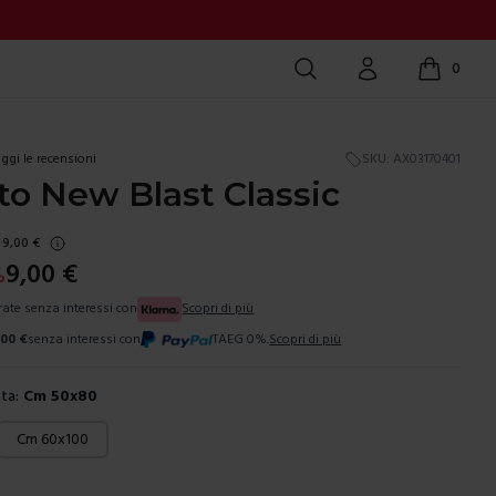
Cerca
Account
0
items in c
ggi le recensioni
SKU:
AX03170401
o New Blast Classic
9,00
€
9,00
€
%
 rate senza interessi con
Scopri di più
,00
€
senza interessi con
TAEG 0%.
Scopri di più
ta:
Cm 50x80
ura
Cm 60x100