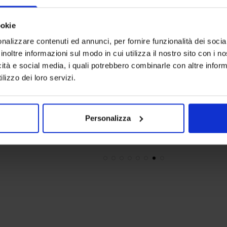
ookie
nalizzare contenuti ed annunci, per fornire funzionalità dei socia
inoltre informazioni sul modo in cui utilizza il nostro sito con i 
icità e social media, i quali potrebbero combinarle con altre inform
Linea oro
Linea oro
lizzo dei loro servizi.
Tappeto Antiscivolo Lavanda
Tappeto Buck
16,90
€
Da
12,00
€
6,90
€
Da
Colori disponibili
Colori dispon
Bianco
Rosa
Personalizza