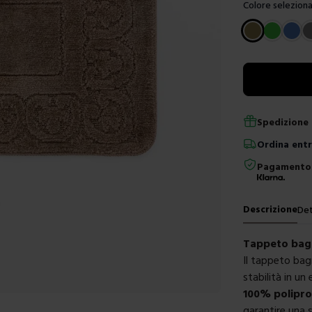
Colore seleziona
Scegli un color
Spedizione 
Ordina
ent
Pagamento 
Descrizione
Det
Tappeto bagn
Il tappeto bag
stabilità in un
100% polipro
garantire una 