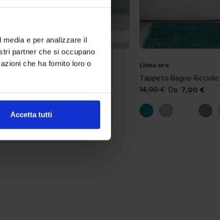
l media e per analizzare il
nostri partner che si occupano
azioni che ha fornito loro o
Linea oro
le Antiscivolo Labirint
Tappeto Bagno Ricciolo
3,00
€
14,90
€
Da
7,00
€
ibili
Colori disponibili
Ottanio
Tortora
Avorio
Grigio
Accetta tutti