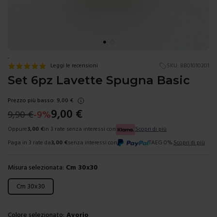
.
Leggi le recensioni
SKU:
BB01010201
Set 6pz Lavette Spugna Basic
Prezzo più basso:
9,00
€
9,00
€
9,90
€
-
9
%
Oppure
3,00
€
in 3 rate senza interessi con
Scopri di più
Paga in 3 rate da
3,00
€
senza interessi con
TAEG 0%.
Scopri di più
Misura selezionata:
Cm 30x30
Scegli una misura
Cm 30x30
Colore selezionato:
Avorio