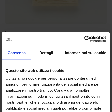
Linea oro
Set 1+1 In Spugna Bruges
9,90
€
Da
7,00
€
Colori disponibili
Consenso
Dettagli
Informazioni sui cookie
Panna
Bianco
Blue
Questo sito web utilizza i cookie
Utilizziamo i cookie per personalizzare contenuti ed
annunci, per fornire funzionalità dei social media e per
analizzare il nostro traffico. Condividiamo inoltre
informazioni sul modo in cui utilizza il nostro sito con i
nostri partner che si occupano di analisi dei dati web,
pubblicità e social media, i quali potrebbero combinarle