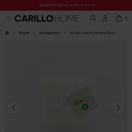
SALDI ESTIVI
fino al 70% di sconto
Open menu
Cerca
Account
0
items in
Bagno
Asciugamani
Set 6pz Lavette Spugna Basic
Home