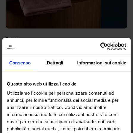
Riviera
Set 1+1 In Spugna Jacquard Elysium
19,90
€
Da
17,00
€
Colori disponibili
Consenso
Dettagli
Informazioni sui cookie
Ottanio
Tortora
Grigio scuro
Bianco
Verde
+
1
colore
Questo sito web utilizza i cookie
Utilizziamo i cookie per personalizzare contenuti ed
annunci, per fornire funzionalità dei social media e per
analizzare il nostro traffico. Condividiamo inoltre
informazioni sul modo in cui utilizza il nostro sito con i
nostri partner che si occupano di analisi dei dati web,
pubblicità e social media, i quali potrebbero combinarle