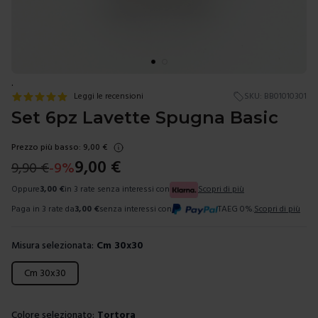
.
Leggi le recensioni
SKU:
BB01010301
Set 6pz Lavette Spugna Basic
Prezzo più basso:
9,00
€
9,00
€
9,90
€
-
9
%
Oppure
3,00
€
in 3 rate senza interessi con
Scopri di più
Paga in 3 rate da
3,00
€
senza interessi con
TAEG 0%.
Scopri di più
Misura selezionata:
Cm 30x30
Scegli una misura
Cm 30x30
Colore selezionato:
Tortora