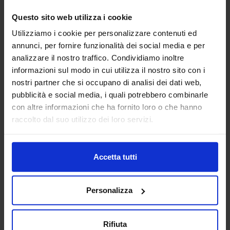
Questo sito web utilizza i cookie
Utilizziamo i cookie per personalizzare contenuti ed
Riviera
annunci, per fornire funzionalità dei social media e per
Set 1+1 In Spugna Jacquard Elysium
analizzare il nostro traffico. Condividiamo inoltre
19,90
€
Da
17,00
€
informazioni sul modo in cui utilizza il nostro sito con i
Colori disponibili
nostri partner che si occupano di analisi dei dati web,
Ottanio
Tortora
Grigio scuro
Bianco
Verde
+
1
colore
pubblicità e social media, i quali potrebbero combinarle
con altre informazioni che ha fornito loro o che hanno
raccolto dal suo utilizzo dei loro servizi.
Accetta tutti
Personalizza
Rifiuta