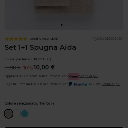
.
Leggi le recensioni
SKU:
BB00280301
Set 1+1 Spugna Aida
Prezzo più basso:
10,00
€
10,00
€
11,90
€
-
16
%
Oppure
3,33
€
in 3 rate senza interessi con
Scopri di più
Paga in 3 rate da
3,33
€
senza interessi con
TAEG 0%.
Scopri di più
Colore selezionato:
Tortora
Scegli un colore