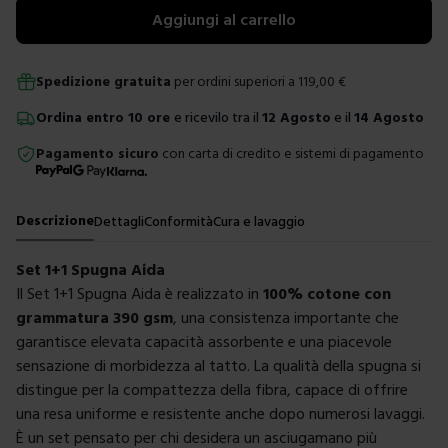
Aggiungi al carrello
Spedizione gratuita
per ordini superiori a
119,00
€
Ordina
entro
10 ore
e ricevilo tra il
12 Agosto
e il
14 Agosto
Pagamento sicuro
con carta di credito e sistemi di pagamento
Descrizione
Dettagli
Conformità
Cura e lavaggio
Set 1+1 Spugna Aida
Il Set 1+1 Spugna Aida è realizzato in
100% cotone con
grammatura 390 gsm
, una consistenza importante che
garantisce elevata capacità assorbente e una piacevole
sensazione di morbidezza al tatto. La qualità della spugna si
distingue per la compattezza della fibra, capace di offrire
una resa uniforme e resistente anche dopo numerosi lavaggi.
È un set pensato per chi desidera un asciugamano più