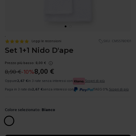
.
Leggi le recensioni
SKU:
CM55780101
Set 1+1 Nido D'ape
Prezzo più basso:
8,00
€
8,00
€
8,90
€
-
10
%
Oppure
2,67
€
in 3 rate senza interessi con
Scopri di più
Paga in 3 rate da
2,67
€
senza interessi con
TAEG 0%.
Scopri di più
Colore selezionato:
Bianco
Scegli un colore