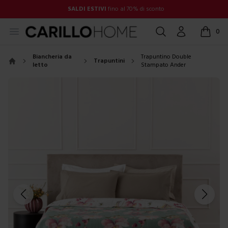
SALDI ESTIVI
fino al 70% di sconto
Open menu
Cerca
Account
0
items in
Biancheria da
Trapuntino Double
Trapuntini
letto
Stampato Ander
Home