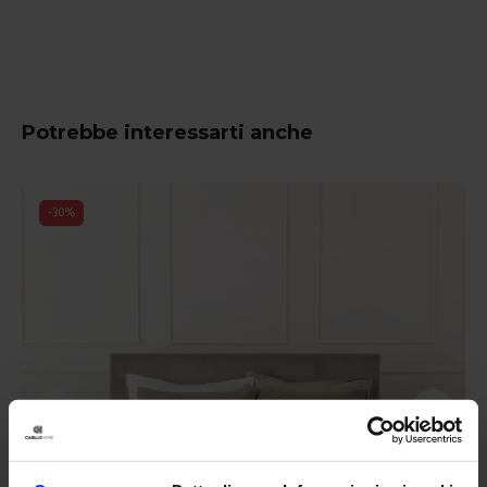
Potrebbe interessarti anche
-
30
%