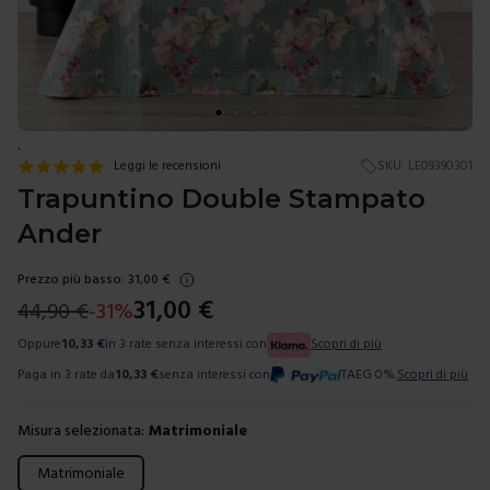
.
Leggi le recensioni
SKU:
LE09390301
Trapuntino Double Stampato
Ander
Prezzo più basso:
31,00
€
31,00
€
44,90
€
-
31
%
Oppure
10,33
€
in 3 rate senza interessi con
Scopri di più
Paga in 3 rate da
10,33
€
senza interessi con
TAEG 0%.
Scopri di più
Misura selezionata:
Matrimoniale
Scegli una misura
Matrimoniale