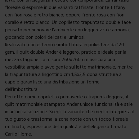
floreale si esprime in due varianti raffinate: fronte tiffany
con fiori rosa e retro bianco, oppure fronte rosa con fiori
corallo e retro bianco. Un copriletto trapuntato double face
pensato per rinnovare l’ambiente con leggerezza e armonia,
giocando con colori delicati e luminosi.
Realizzato con esterno e imbottitura in poliestere da 120
gsm, il quilt double Ander è leggero, pratico e ideale per la
mezza stagione. La misura 260x260 cm assicura una
vestibilità ampia e avvolgente sul letto matrimoniale, mentre
la trapuntatura a lingottino cm 1,5x3,5 dona struttura al
capo e garantisce una distribuzione uniforme
dell’imbottitura.
Perfetto come copriletto primaverile o trapunta leggera, il
quilt matrimoniale stampato Ander unisce funzionalità e stile
in un’unica soluzione. Scegli la variante che meglio interpreta il
tuo gusto e trasforma la zona notte con un tocco floreale
raffinato, espressione della qualità e dell’eleganza firmata
Carillo Home.