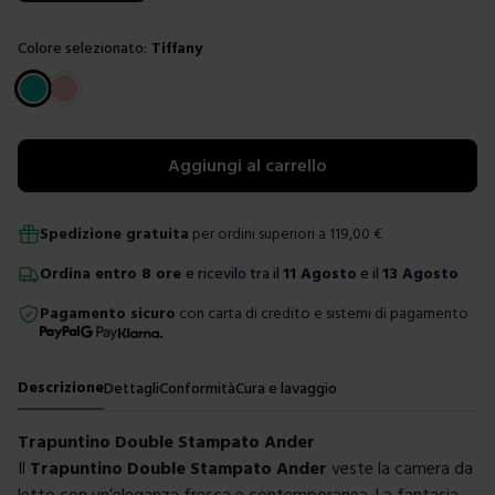
Colore selezionato:
Tiffany
Scegli un colore
Aggiungi al carrello
Spedizione gratuita
per ordini superiori a
119,00
€
Ordina
entro
8 ore
e ricevilo tra il
11 Agosto
e il
13 Agosto
Pagamento sicuro
con carta di credito e sistemi di pagamento
Descrizione
Dettagli
Conformità
Cura e lavaggio
Trapuntino Double Stampato Ander
Il
Trapuntino Double Stampato Ander
veste la camera da
letto con un’eleganza fresca e contemporanea. La fantasia