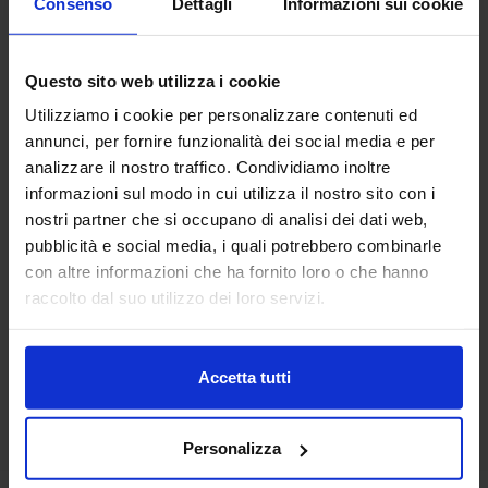
Consenso
Dettagli
Informazioni sui cookie
Questo sito web utilizza i cookie
Utilizziamo i cookie per personalizzare contenuti ed
annunci, per fornire funzionalità dei social media e per
analizzare il nostro traffico. Condividiamo inoltre
Riviera
informazioni sul modo in cui utilizza il nostro sito con i
Trapuntino In Percalle Valma
nostri partner che si occupano di analisi dei dati web,
119,90
€
Da
84,00
€
pubblicità e social media, i quali potrebbero combinarle
Colori disponibili
Turchese
Beige
con altre informazioni che ha fornito loro o che hanno
raccolto dal suo utilizzo dei loro servizi.
Accetta tutti
Personalizza