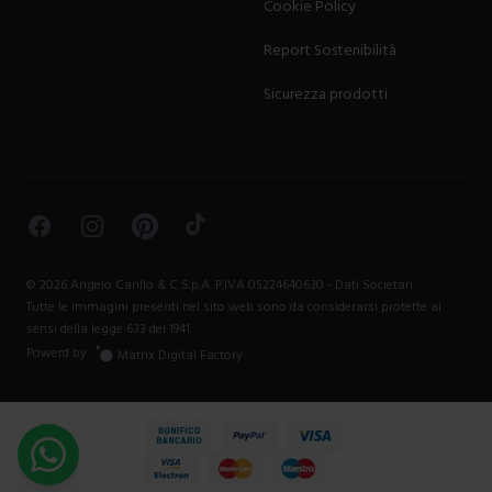
Cookie Policy
Report Sostenibilità
Sicurezza prodotti
Facebook
Instagram
Pinterest
TikTok
©
2026
Angelo Carillo & C S.p.A. P.IVA 05224640630 -
Dati Societari
Tutte le immagini presenti nel sito web sono da considerarsi protette ai
sensi della legge 633 del 1941.
Powerd by
Matrix Digital Factory