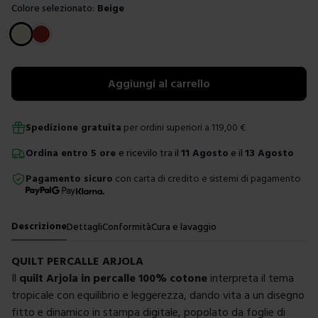
Colore selezionato:
Beige
Scegli un colore
Aggiungi al carrello
Spedizione gratuita
per ordini superiori a
119,00
€
Ordina
entro
5 ore
e ricevilo tra il
11 Agosto
e il
13 Agosto
Pagamento sicuro
con carta di credito e sistemi di pagamento
Descrizione
Dettagli
Conformità
Cura e lavaggio
QUILT PERCALLE ARJOLA
Il
quilt Arjola in percalle 100% cotone
interpreta il tema
tropicale con equilibrio e leggerezza, dando vita a un disegno
fitto e dinamico in stampa digitale, popolato da foglie di