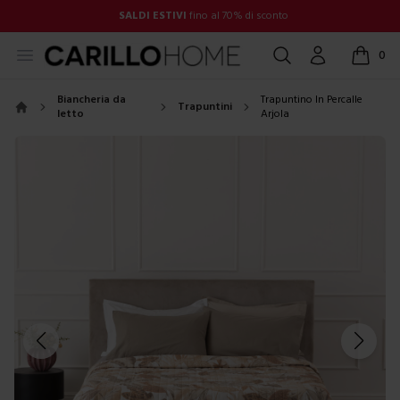
SALDI ESTIVI
fino al 70% di sconto
Open menu
Cerca
Account
0
items in
Biancheria da
Trapuntino In Percalle
Trapuntini
letto
Arjola
Home