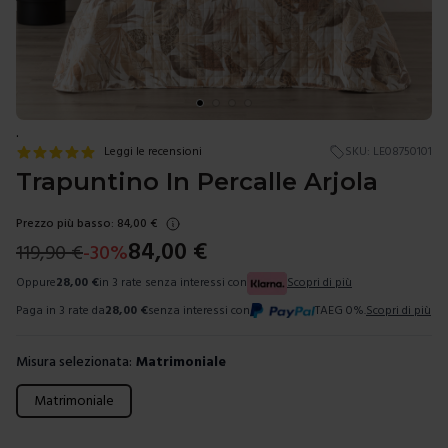
.
Leggi le recensioni
SKU:
LE08750101
Trapuntino In Percalle Arjola
Prezzo più basso:
84,00
€
84,00
€
119,90
€
-
30
%
Oppure
28,00
€
in 3 rate senza interessi con
Scopri di più
Paga in 3 rate da
28,00
€
senza interessi con
TAEG 0%.
Scopri di più
Misura selezionata:
Matrimoniale
Scegli una misura
Matrimoniale