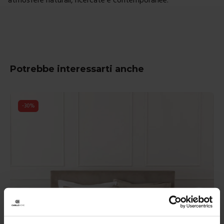
Potrebbe interessarti anche
-
30
%