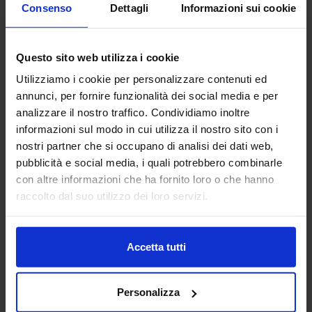
Consenso
Dettagli
Informazioni sui cookie
Questo sito web utilizza i cookie
Utilizziamo i cookie per personalizzare contenuti ed
annunci, per fornire funzionalità dei social media e per
analizzare il nostro traffico. Condividiamo inoltre
Riviera
informazioni sul modo in cui utilizza il nostro sito con i
Trapuntino In Percalle Valma
nostri partner che si occupano di analisi dei dati web,
119,90
€
Da
84,00
€
pubblicità e social media, i quali potrebbero combinarle
Colori disponibili
con altre informazioni che ha fornito loro o che hanno
Turchese
Beige
raccolto dal suo utilizzo dei loro servizi.
Accetta tutti
Personalizza