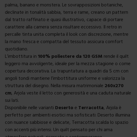
palma, banano e monstera. Le sovrapposizioni botaniche,
declinate in tonalità sabbia, terra e rame, creano un pattern
dal tratto raffinato e quasi illustrativo, capace di portare
carattere alla camera senza risultare eccessivo. Il retro in
percalle tinta unita completa il look con discrezione, mentre
la mano fresca e compatta del tessuto assicura comfort
quotidiano.
L’imbottitura in
100% poliestere da 120 GSM
rende il quilt
leggero ma avvolgente, ideale per la mezza stagione o come
copertura decorativa. La trapuntatura a quadri da 5 cm con
angoli tondi mantiene l’imbottitura uniforme e valorizza la
struttura del disegno. Nella misura matrimoniale
260x270
cm
, Arjola veste il letto con generosità e una caduta naturale
sui lati.
Disponibile nelle varianti
Deserto
e
Terracotta
, Arjola è
perfetto per ambienti esotici ma sofisticati: Deserto illumina
con nuance sabbiose e delicate, Terracotta scalda lo spazio
con accenti più intensi. Un quilt pensato per chi ama
atmosfere naturali, ricercate e contemporanee.