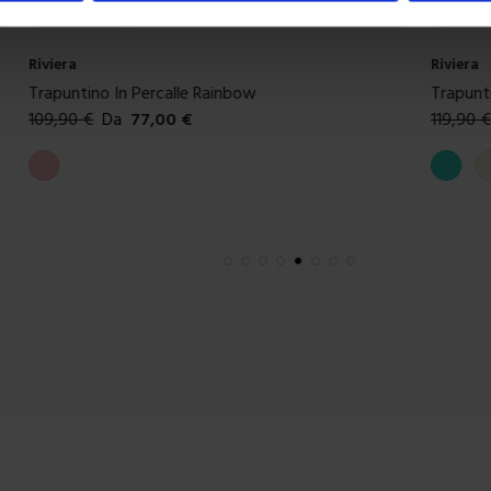
Riviera
Riviera
Trapuntino In Percalle Rainbow
Trapuntino I
109,90
€
Da
77,00
€
119,90
€
Da
Colori disponibili
Colori dispon
Rosa
Turchese
Beige