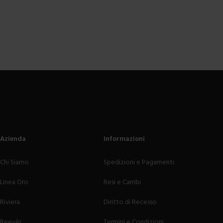
Azienda
Informazioni
Chi Siamo
Spedizioni e Pagamenti
Linea Oro
Resi e Cambi
Riviera
Diritto di Recesso
Reevèr
Termini e Condizioni