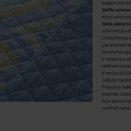
leggero ed ete
100% cotone
letto senza ris
tinta unita
bil
un’estetica raf
L’imbottitura 
piacevolmente
decorativa quo
e chiusura a sb
dell’imbottitu
e mezza (220x2
caduta morbid
Proposto nelle
d’arredo: Crem
Avio porta fre
comfort natura