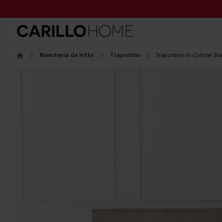
Biancheria da letto
Trapuntini
Trapuntino In Cotone S
Home
Images