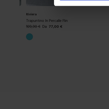
Riviera
Trapuntino In Percalle Flin
109,90
€
Da
77,00
€
Colori disponibili
Azzurro