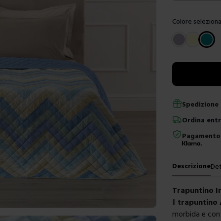
Colore seleziona
Scegli un color
Spedizione 
Ordina
ent
Pagamento 
Descrizione
Det
Trapuntino 
Il
trapuntino
morbida e con