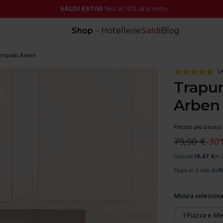
SALDI ESTIVI
fino al 70% di sconto
Shop
Hotellerie
Saldi
Blog
tampato Arben
Le
Trapu
Arben
Prezzo più basso:
79,90
€
-
30
Oppure
18,67
€
in 
Paga in 3 rate da
1
Misura seleziona
Scegli una mis
1 Piazza e M