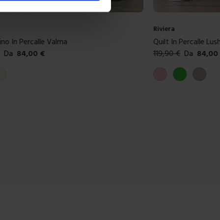
Riviera
n Percalle Valma
Quilt In Percalle Lushana
84,00
€
119,90
€
Da
84,00
€
ibili
Colori disponibili
Rosa
Verde
Tortora