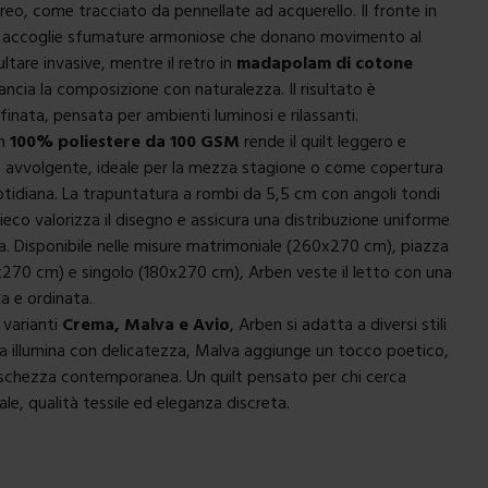
reo, come tracciato da pennellate ad acquerello. Il fronte in
accoglie sfumature armoniose che donano movimento al
ultare invasive, mentre il retro in
madapolam di cotone
ancia la composizione con naturalezza. Il risultato è
finata, pensata per ambienti luminosi e rilassanti.
in
100% poliestere da 100 GSM
rende il quilt leggero e
 avvolgente, ideale per la mezza stagione o come copertura
tidiana. La trapuntatura a rombi da 5,5 cm con angoli tondi
ieco valorizza il disegno e assicura una distribuzione uniforme
ra. Disponibile nelle misure matrimoniale (260x270 cm), piazza
70 cm) e singolo (180x270 cm), Arben veste il letto con una
a e ordinata.
 varianti
Crema, Malva e Avio
, Arben si adatta a diversi stili
a illumina con delicatezza, Malva aggiunge un tocco poetico,
schezza contemporanea. Un quilt pensato per chi cerca
le, qualità tessile ed eleganza discreta.