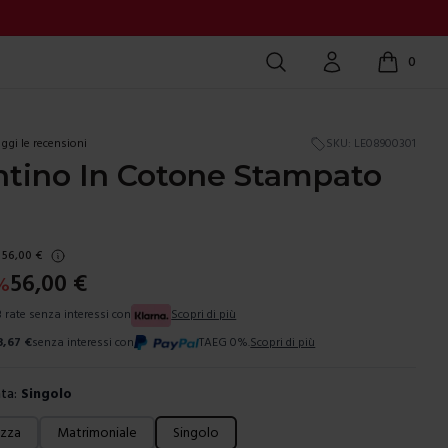
Cerca
Account
0
items in c
ggi le recensioni
SKU:
LE08900301
ntino In Cotone Stampato
56,00
€
56,00
€
%
3 rate senza interessi con
Scopri di più
8,67
€
senza interessi con
TAEG 0%.
Scopri di più
ta:
Singolo
ura
ezza
Matrimoniale
Singolo