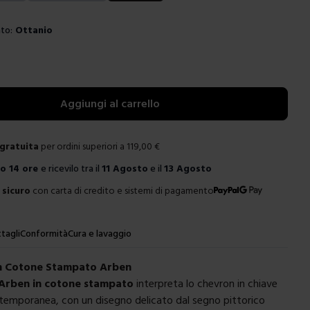
to:
Ottanio
e
Aggiungi al carrello
gratuita
per ordini superiori a
119,00
€
ro
14 ore
e ricevilo tra il
11 Agosto
e il
13 Agosto
sicuro
con carta di credito e sistemi di pagamento
tagli
Conformità
Cura e lavaggio
In Cotone Stampato Arben
 Arben in cotone stampato
interpreta lo chevron in chiave
temporanea, con un disegno delicato dal segno pittorico