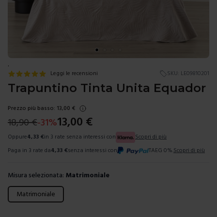
.
Leggi le recensioni
SKU:
LE09810201
Trapuntino Tinta Unita Equador
Prezzo più basso:
13,00
€
13,00
€
18,90
€
-
31
%
Oppure
4,33
€
in 3 rate senza interessi con
Scopri di più
Paga in 3 rate da
4,33
€
senza interessi con
TAEG 0%.
Scopri di più
Misura selezionata:
Matrimoniale
Scegli una misura
Matrimoniale