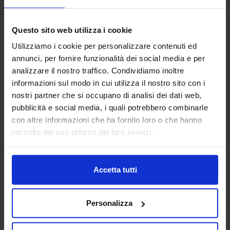
Questo sito web utilizza i cookie
Utilizziamo i cookie per personalizzare contenuti ed
annunci, per fornire funzionalità dei social media e per
Riviera
analizzare il nostro traffico. Condividiamo inoltre
Quilt In Percalle Lushana
informazioni sul modo in cui utilizza il nostro sito con i
119,90
€
Da
84,00
€
nostri partner che si occupano di analisi dei dati web,
Colori disponibili
pubblicità e social media, i quali potrebbero combinarle
Rosa
Verde
Tortora
con altre informazioni che ha fornito loro o che hanno
raccolto dal suo utilizzo dei loro servizi.
Accetta tutti
Personalizza