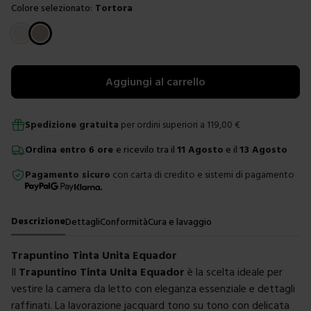
Colore selezionato:
Tortora
Scegli un colore
Aggiungi al carrello
Spedizione gratuita
per ordini superiori a
119,00
€
Ordina
entro
6 ore
e ricevilo tra il
11 Agosto
e il
13 Agosto
Pagamento sicuro
con carta di credito e sistemi di pagamento
Descrizione
Dettagli
Conformità
Cura e lavaggio
Trapuntino Tinta Unita Equador
Il
Trapuntino Tinta Unita Equador
è la scelta ideale per
vestire la camera da letto con eleganza essenziale e dettagli
raffinati. La lavorazione jacquard tono su tono con delicata