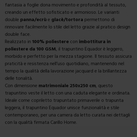
fantasia a foglie dona movimento e profondità al tessuto,
creando un effetto sofisticato e armonioso. Le varianti
double
panna/ecrù
e
glacè/tortora
permettono di
rinnovare facilmente lo stile del letto grazie al pratico design
double face.
Realizzato in
100% poliestere
con
imbottitura in
poliestere da 100 GSM
, il trapuntino Equador è leggero,
morbido e perfetto per la mezza stagione. Il tessuto assicura
praticità e resistenza nell’uso quotidiano, mantenendo nel
tempo la qualità della lavorazione jacquard e la brillantezza
delle tonalità.
Con dimensione
matrimoniale 250x250 cm
, questo
trapuntino veste il letto con una caduta elegante e ordinata.
Ideale come copriletto trapuntato primaverile o trapunta
leggera, il trapuntino Equador unisce funzionalità e stile
contemporaneo, per una camera da letto curata nei dettagli
con la qualità firmata Carillo Home.