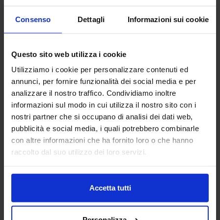
Consenso
Dettagli
Informazioni sui cookie
Questo sito web utilizza i cookie
Utilizziamo i cookie per personalizzare contenuti ed
annunci, per fornire funzionalità dei social media e per
analizzare il nostro traffico. Condividiamo inoltre
informazioni sul modo in cui utilizza il nostro sito con i
Riviera
nostri partner che si occupano di analisi dei dati web,
Trapuntino In Percalle Rainbow
pubblicità e social media, i quali potrebbero combinarle
109,90
€
Da
77,00
€
con altre informazioni che ha fornito loro o che hanno
Colori disponibili
raccolto dal suo utilizzo dei loro servizi.
Rosa
Accetta tutti
Personalizza