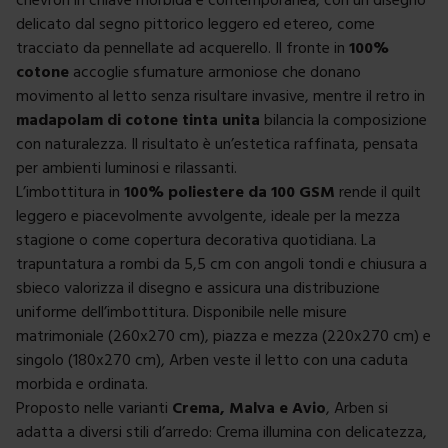
delicato dal segno pittorico leggero ed etereo, come
tracciato da pennellate ad acquerello. Il fronte in
100%
cotone
accoglie sfumature armoniose che donano
movimento al letto senza risultare invasive, mentre il retro in
madapolam di cotone tinta unita
bilancia la composizione
con naturalezza. Il risultato è un’estetica raffinata, pensata
per ambienti luminosi e rilassanti.
L’imbottitura in
100% poliestere da 100 GSM
rende il quilt
leggero e piacevolmente avvolgente, ideale per la mezza
stagione o come copertura decorativa quotidiana. La
trapuntatura a rombi da 5,5 cm con angoli tondi e chiusura a
sbieco valorizza il disegno e assicura una distribuzione
uniforme dell’imbottitura. Disponibile nelle misure
matrimoniale (260x270 cm), piazza e mezza (220x270 cm) e
singolo (180x270 cm), Arben veste il letto con una caduta
morbida e ordinata.
Proposto nelle varianti
Crema, Malva e Avio
, Arben si
adatta a diversi stili d’arredo: Crema illumina con delicatezza,