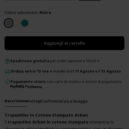
Colore selezionato:
Malva
Scegli un colore
Aggiungi al carrello
Spedizione gratuita
per ordini superiori a
119,00
€
Ordina
entro
13 ore
e ricevilo tra il
11 Agosto
e il
13 Agosto
Pagamento sicuro
con carta di credito e sistemi di pagamento
Descrizione
Dettagli
Conformità
Cura e lavaggio
Trapuntino In Cotone Stampato Arben
Il
trapuntino Arben in cotone stampato
interpreta lo
chevron in chiave morbida e contemporanea, con un disegno