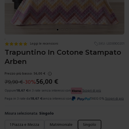
.
Leggi le recensioni
SKU:
LE08900201
Trapuntino In Cotone Stampato
Arben
Prezzo più basso:
56,00
€
56,00
€
79,90
€
-
30
%
Oppure
18,67
€
in 3 rate senza interessi con
Scopri di più
Paga in 3 rate da
18,67
€
senza interessi con
TAEG 0%.
Scopri di più
Misura selezionata:
Singolo
Scegli una misura
1 Piazza e Mezza
Matrimoniale
Singolo