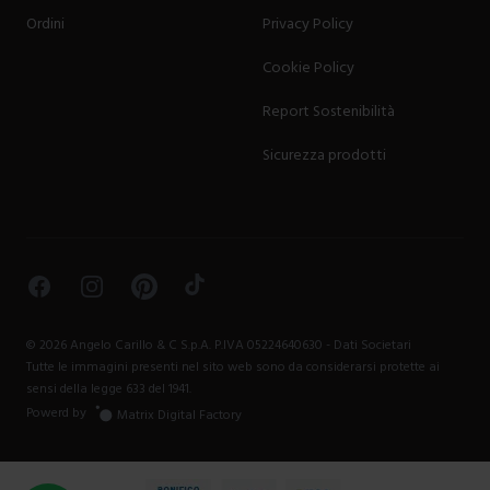
Ordini
Privacy Policy
Cookie Policy
Report Sostenibilità
Sicurezza prodotti
Facebook
Instagram
Pinterest
TikTok
©
2026
Angelo Carillo & C S.p.A. P.IVA 05224640630 -
Dati Societari
Tutte le immagini presenti nel sito web sono da considerarsi protette ai
sensi della legge 633 del 1941.
Powerd by
Matrix Digital Factory