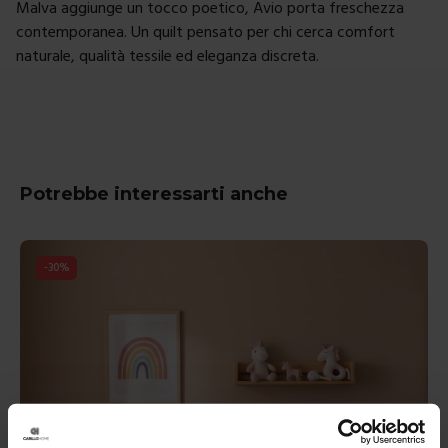
Malva aggiunge un tocco poetico, Avio porta freschezza
contemporanea. Un quilt pensato per chi cerca comfort
naturale, qualità tessile ed eleganza discreta.
Potrebbe interessarti anche
-
30
%