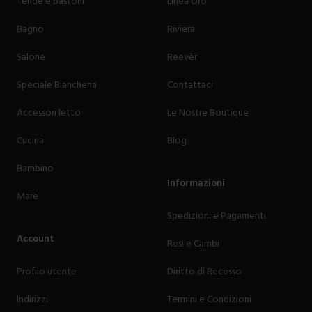
Tende e bastoni
Linea Oro
Bagno
Riviera
Salone
Reevèr
Speciale Biancheria
Contattaci
Accessori letto
Le Nostre Boutique
Cucina
Blog
Bambino
Informazioni
Mare
Spedizioni e Pagamenti
Account
Resi e Cambi
Profilo utente
Diritto di Recesso
Indirizzi
Termini e Condizioni