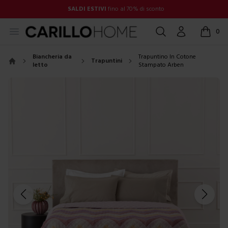
SALDI ESTIVI
fino al 70% di sconto
Open menu
Cerca
Account
0
items in
Biancheria da
Trapuntino In Cotone
Trapuntini
letto
Stampato Arben
Home