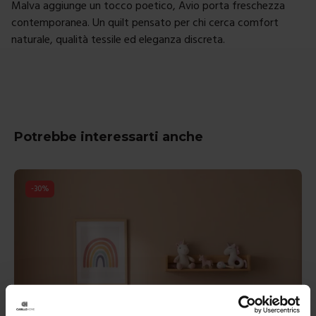
Malva aggiunge un tocco poetico, Avio porta freschezza
contemporanea. Un quilt pensato per chi cerca comfort
naturale, qualità tessile ed eleganza discreta.
Potrebbe interessarti anche
-
30
%