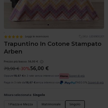
.
Leggi le recensioni
SKU:
LE08900201
Trapuntino In Cotone Stampato
Arben
Prezzo più basso:
56,00
€
56,00
€
79,90
€
-
30
%
Oppure
18,67
€
in 3 rate senza interessi con
Scopri di più
Paga in 3 rate da
18,67
€
senza interessi con
TAEG 0%.
Scopri di più
Misura selezionata:
Singolo
Scegli una misura
1 Piazza e Mezza
Matrimoniale
Singolo