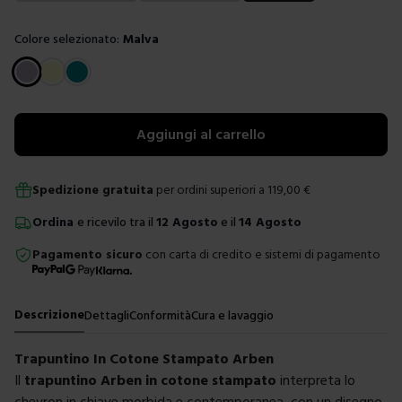
Colore selezionato:
Malva
Scegli un colore
Aggiungi al carrello
Spedizione gratuita
per ordini superiori a
119,00
€
Ordina
e ricevilo tra il
12 Agosto
e il
14 Agosto
Pagamento sicuro
con carta di credito e sistemi di pagamento
Descrizione
Dettagli
Conformità
Cura e lavaggio
Trapuntino In Cotone Stampato Arben
Il
trapuntino Arben in cotone stampato
interpreta lo
chevron in chiave morbida e contemporanea, con un disegno