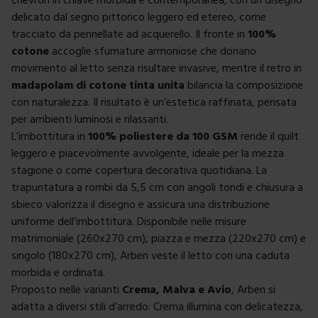
delicato dal segno pittorico leggero ed etereo, come
tracciato da pennellate ad acquerello. Il fronte in
100%
cotone
accoglie sfumature armoniose che donano
movimento al letto senza risultare invasive, mentre il retro in
madapolam di cotone tinta unita
bilancia la composizione
con naturalezza. Il risultato è un’estetica raffinata, pensata
per ambienti luminosi e rilassanti.
L’imbottitura in
100% poliestere da 100 GSM
rende il quilt
leggero e piacevolmente avvolgente, ideale per la mezza
stagione o come copertura decorativa quotidiana. La
trapuntatura a rombi da 5,5 cm con angoli tondi e chiusura a
sbieco valorizza il disegno e assicura una distribuzione
uniforme dell’imbottitura. Disponibile nelle misure
matrimoniale (260x270 cm), piazza e mezza (220x270 cm) e
singolo (180x270 cm), Arben veste il letto con una caduta
morbida e ordinata.
Proposto nelle varianti
Crema, Malva e Avio
, Arben si
adatta a diversi stili d’arredo: Crema illumina con delicatezza,