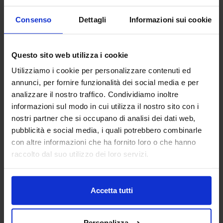
Consenso
Dettagli
Informazioni sui cookie
Questo sito web utilizza i cookie
Utilizziamo i cookie per personalizzare contenuti ed
annunci, per fornire funzionalità dei social media e per
analizzare il nostro traffico. Condividiamo inoltre
informazioni sul modo in cui utilizza il nostro sito con i
Riviera
nostri partner che si occupano di analisi dei dati web,
Trapuntino In Percalle Rainbow
pubblicità e social media, i quali potrebbero combinarle
109,90
€
Da
77,00
€
con altre informazioni che ha fornito loro o che hanno
Colori disponibili
raccolto dal suo utilizzo dei loro servizi.
Rosa
Accetta tutti
Personalizza