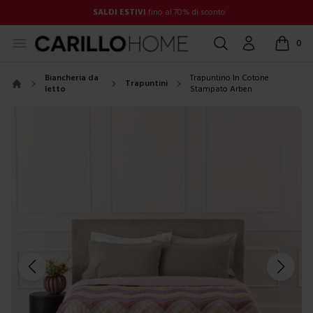
SALDI ESTIVI
fino al 70% di sconto
Open menu
Cerca
Account
0
items in
Biancheria da
Trapuntino In Cotone
Trapuntini
letto
Stampato Arben
Home