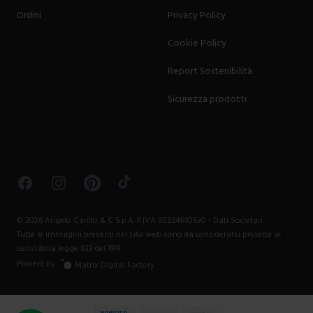
Ordini
Privacy Policy
Cookie Policy
Report Sostenibilità
Sicurezza prodotti
Facebook
Instagram
Pinterest
TikTok
©
2026
Angelo Carillo & C S.p.A. P.IVA 05224640630 -
Dati Societari
Tutte le immagini presenti nel sito web sono da considerarsi protette ai
sensi della legge 633 del 1941.
Powerd by
Matrix Digital Factory