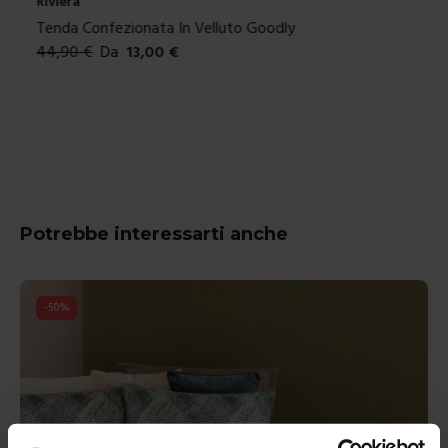
Riviera
Trapuntino In Velluto Goodly
109,90
€
Da
33,00
€
Colori disponibili
Potrebbe interessarti anche
-
50
%