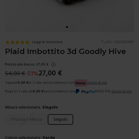
.
Leggi le recensioni
SKU:
DD03831401
Plaid Imbottito 3d Goodly Hive
Prezzo più basso:
27,00
€
27,00
€
54,90
€
-
51
%
Oppure
9,00
€
in 3 rate senza interessi con
Scopri di più
Paga in 3 rate da
9,00
€
senza interessi con
TAEG 0%.
Scopri di più
Misura selezionata:
Singolo
Scegli una misura
1 Piazza e Mezza
Singolo
Colore selezionato:
Verde