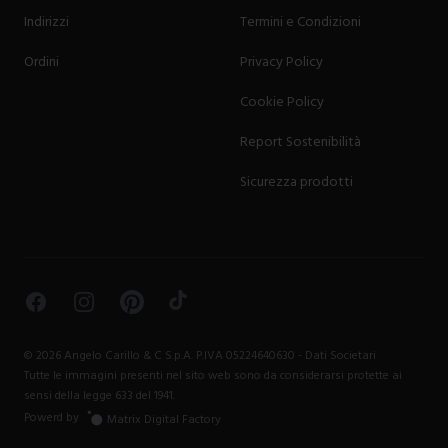
Indirizzi
Termini e Condizioni
Ordini
Privacy Policy
Cookie Policy
Report Sostenibilità
Sicurezza prodotti
Facebook
Instagram
Pinterest
TikTok
©
2026
Angelo Carillo & C S.p.A. P.IVA 05224640630 -
Dati Societari
Tutte le immagini presenti nel sito web sono da considerarsi protette ai
sensi della legge 633 del 1941.
Powerd by
Matrix Digital Factory