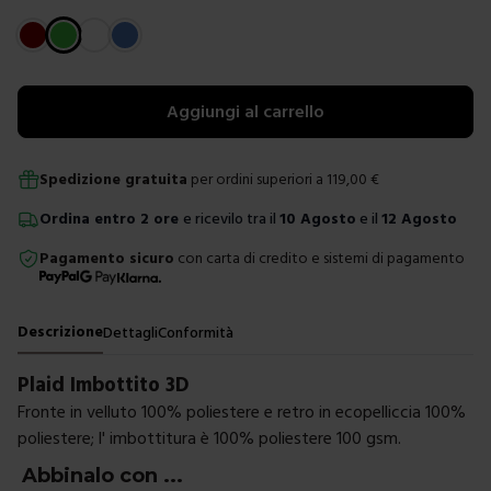
Scegli un colore
Aggiungi al carrello
Spedizione gratuita
per ordini superiori a
119,00
€
Ordina
entro
2 ore
e ricevilo tra il
10 Agosto
e il
12 Agosto
Pagamento sicuro
con carta di credito e sistemi di pagamento
Descrizione
Dettagli
Conformità
Plaid Imbottito 3D
Fronte in velluto 100% poliestere e retro in ecopelliccia 100%
poliestere; l' imbottitura è 100% poliestere 100 gsm.
Abbinalo con ...