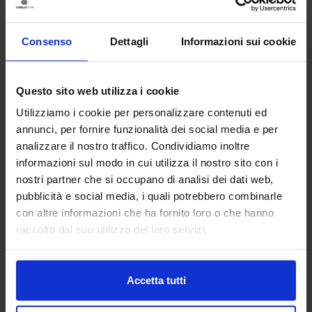
Consenso
Dettagli
Informazioni sui cookie
Questo sito web utilizza i cookie
Utilizziamo i cookie per personalizzare contenuti ed
annunci, per fornire funzionalità dei social media e per
analizzare il nostro traffico. Condividiamo inoltre
informazioni sul modo in cui utilizza il nostro sito con i
nostri partner che si occupano di analisi dei dati web,
Riviera
pubblicità e social media, i quali potrebbero combinarle
Trapunta In Cotone Nori
con altre informazioni che ha fornito loro o che hanno
149,90
€
Da
75,00
€
raccolto dal suo utilizzo dei loro servizi.
Colori disponibili
Beige
Rosa
Verde
Accetta tutti