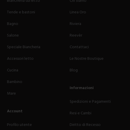
Biancheria da letto
Chi Siamo
Tende e bastoni
Linea Oro
Bagno
Riviera
Salone
Reevèr
Speciale Biancheria
Contattaci
Accessori letto
Le Nostre Boutique
Cucina
Blog
Bambino
Informazioni
Mare
Spedizioni e Pagamenti
Account
Resi e Cambi
Profilo utente
Diritto di Recesso