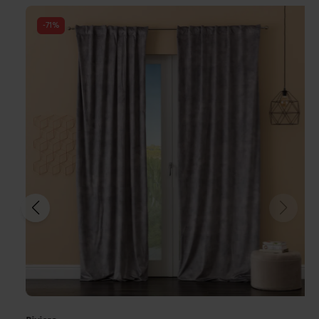
-
70
%