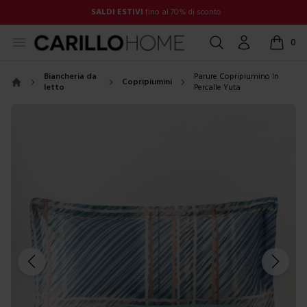
SALDI ESTIVI
fino al 70% di sconto
Open menu
Cerca
Account
0
items in
Biancheria da
Parure Copripiumino In
Copripiumini
letto
Percalle Yuta
Home