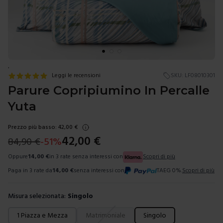
.
Leggi le recensioni
SKU:
LF08010301
Parure Copripiumino In Percalle
Yuta
Prezzo più basso:
42,00
€
42,00
€
84,90
€
-
51
%
Oppure
14,00
€
in 3 rate senza interessi con
Scopri di più
Paga in 3 rate da
14,00
€
senza interessi con
TAEG 0%.
Scopri di più
Misura selezionata:
Singolo
Scegli una misura
1 Piazza e Mezza
Matrimoniale
Singolo