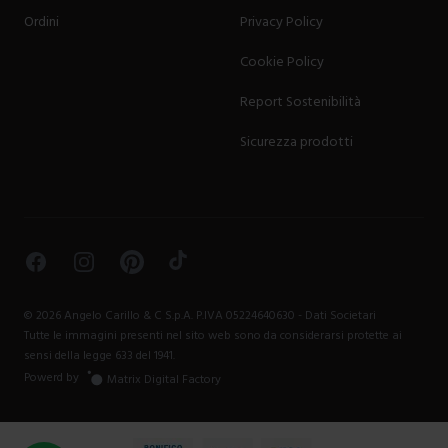
Ordini
Privacy Policy
Cookie Policy
Report Sostenibilità
Sicurezza prodotti
Facebook
Instagram
Pinterest
TikTok
©
2026
Angelo Carillo & C S.p.A. P.IVA 05224640630 -
Dati Societari
Tutte le immagini presenti nel sito web sono da considerarsi protette ai
sensi della legge 633 del 1941.
Powerd by
Matrix Digital Factory