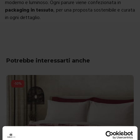
moderno e luminoso. Ogni parure viene confezionata in
packaging in tessuto
, per una proposta sostenibile e curata
in ogni dettaglio.
Potrebbe interessarti anche
-
50
%