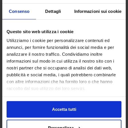
Consenso
Dettagli
Informazioni sui cookie
Questo sito web utilizza i cookie
Utilizziamo i cookie per personalizzare contenuti ed
annunci, per fornire funzionalità dei social media e per
analizzare il nostro traffico. Condividiamo inoltre
informazioni sul modo in cui utilizza il nostro sito con i
Riviera
nostri partner che si occupano di analisi dei dati web,
Trapunta In Microfibra Cassio
pubblicità e social media, i quali potrebbero combinarle
109,90
€
Da
55,00
€
con altre informazioni che ha fornito loro o che hanno
Colori disponibili
raccolto dal suo utilizzo dei loro servizi.
Carta da zucchero
Giallo
Rosa
Accetta tutti
Personalizza