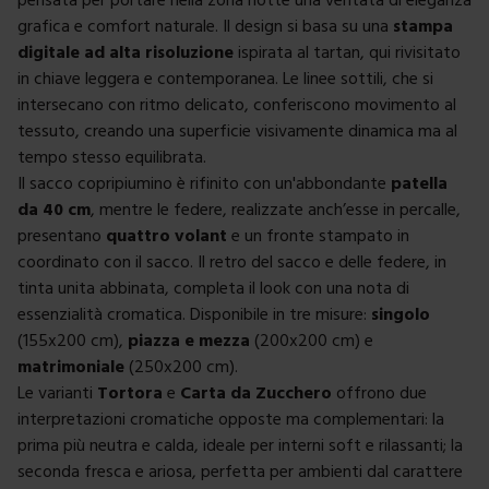
grafica e comfort naturale. Il design si basa su una
stampa
digitale ad alta risoluzione
ispirata al tartan, qui rivisitato
in chiave leggera e contemporanea. Le linee sottili, che si
intersecano con ritmo delicato, conferiscono movimento al
tessuto, creando una superficie visivamente dinamica ma al
tempo stesso equilibrata.
Il sacco copripiumino è rifinito con un'abbondante
patella
da 40 cm
, mentre le federe, realizzate anch’esse in percalle,
presentano
quattro volant
e un fronte stampato in
coordinato con il sacco. Il retro del sacco e delle federe, in
tinta unita abbinata, completa il look con una nota di
essenzialità cromatica. Disponibile in tre misure:
singolo
(155x200 cm),
piazza e mezza
(200x200 cm) e
matrimoniale
(250x200 cm).
Le varianti
Tortora
e
Carta da Zucchero
offrono due
interpretazioni cromatiche opposte ma complementari: la
prima più neutra e calda, ideale per interni soft e rilassanti; la
seconda fresca e ariosa, perfetta per ambienti dal carattere