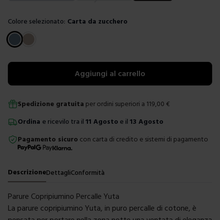
Colore selezionato:
Carta da zucchero
Scegli un colore
Aggiungi al carrello
Spedizione gratuita
per ordini superiori a
119,00
€
Ordina
e ricevilo tra il
11 Agosto
e il
13 Agosto
Pagamento sicuro
con carta di credito e sistemi di pagamento
Descrizione
Dettagli
Conformità
Parure Copripiumino Percalle Yuta
La parure copripiumino Yuta, in puro percalle di cotone, è
pensata per portare nella zona notte una ventata di eleganza