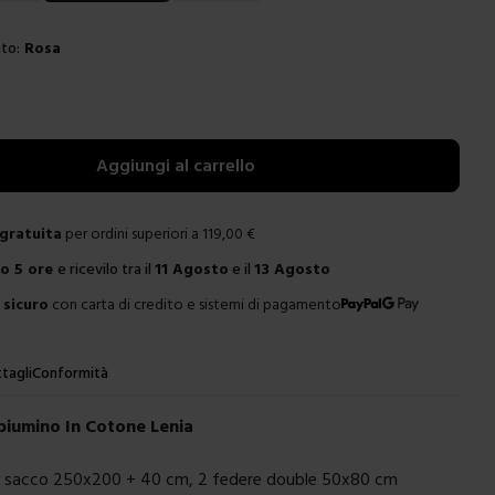
to:
Rosa
e
Aggiungi al carrello
gratuita
per ordini superiori a
119,00
€
ro
5 ore
e ricevilo tra il
11 Agosto
e il
13 Agosto
sicuro
con carta di credito e sistemi di pagamento
tagli
Conformità
piumino In Cotone Lenia
- sacco 250x200 + 40 cm, 2 federe double 50x80 cm