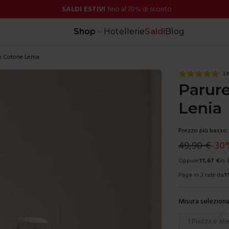
SALDI ESTIVI
fino al 70% di sconto
Shop
Hotellerie
Saldi
Blog
n Cotone Lenia
Le
Parure
Lenia
Prezzo più basso:
49,90
€
-
30
Oppure
11,67
€
in 
Paga in 3 rate da
1
Misura seleziona
Scegli una mis
1 Piazza e M