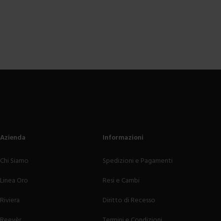
Azienda
Informazioni
Chi Siamo
Spedizioni e Pagamenti
Linea Oro
Resi e Cambi
Riviera
Diritto di Recesso
Reevèr
Termini e Condizioni