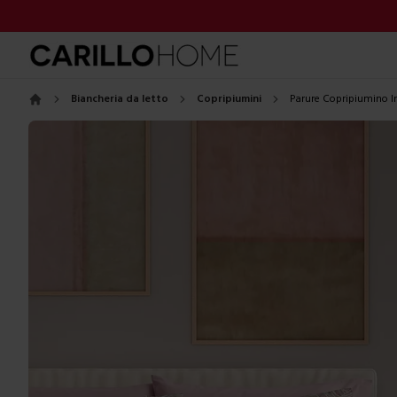
Biancheria da letto
Copripiumini
Parure Copripiumino I
Home
Images