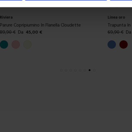
Riviera
Linea oro
Parure Copripiumino In Flanella Cloudette
Trapunta In
89,90
€
Da
45,00
€
69,90
€
Da
Colori disponibili
Colori dispon
Ottanio
Rosa
Beige
Blue
Borde