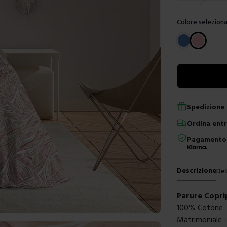
Colore seleziona
Scegli un color
Spedizione 
Ordina
ent
Pagamento 
Descrizione
Det
Parure Copri
100% Cotone
Matrimoniale 