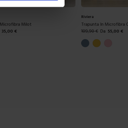
Riviera
 Microfibra Milot
Trapunta In Microfibra 
35,00
€
109,90
€
Da
55,00
€
ibili
Colori disponibili
aux
Carta da zucchero
Giallo
Rosa