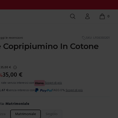
Cerca
Account
0
items in c
ggi le recensioni
SKU:
LF08350201
 Copripiumino In Cotone
35,00
€
35,00
€
%
3 rate senza interessi con
Scopri di più
1,67
€
senza interessi con
TAEG 0%.
Scopri di più
ta:
Matrimoniale
ura
ezza
Matrimoniale
Singolo