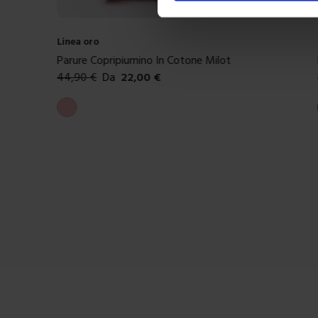
Linea oro
Parure Copripiumino In Cotone Milot
44,90
€
Da
22,00
€
Colori disponibili
Rosa