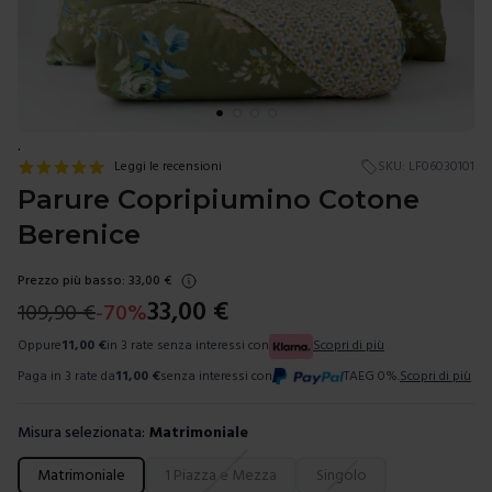
.
Leggi le recensioni
SKU:
LF06030101
Parure Copripiumino Cotone
Berenice
Prezzo più basso:
33,00
€
33,00
€
109,90
€
-
70
%
Oppure
11,00
€
in 3 rate senza interessi con
Scopri di più
Paga in 3 rate da
11,00
€
senza interessi con
TAEG 0%.
Scopri di più
Misura selezionata:
Matrimoniale
Scegli una misura
Matrimoniale
1 Piazza e Mezza
Singolo