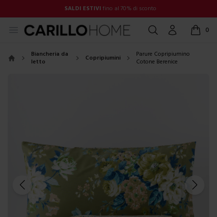
SALDI ESTIVI
fino al 70% di sconto
Open menu
Cerca
Account
0
items in
Biancheria da
Parure Copripiumino
Copripiumini
letto
Cotone Berenice
Home