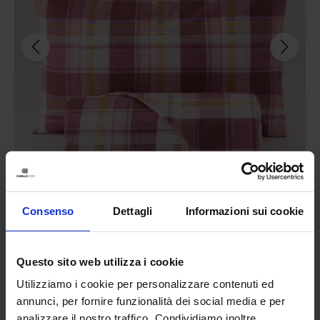
Consenso
Dettagli
Informazioni sui cookie
Linea oro
Parure Copripiumino In Cotone Milot
44,90
€
Da
22,00
€
Questo sito web utilizza i cookie
Colori disponibili
Rosa
Utilizziamo i cookie per personalizzare contenuti ed
annunci, per fornire funzionalità dei social media e per
analizzare il nostro traffico. Condividiamo inoltre