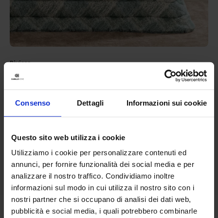
Riviera
Trapunta In Cotone Nori
149,90
€
Da
75,00
€
Colori disponibili
Consenso
Dettagli
Informazioni sui cookie
Beige
Rosa
Verde
Questo sito web utilizza i cookie
Utilizziamo i cookie per personalizzare contenuti ed
annunci, per fornire funzionalità dei social media e per
analizzare il nostro traffico. Condividiamo inoltre
informazioni sul modo in cui utilizza il nostro sito con i
nostri partner che si occupano di analisi dei dati web,
pubblicità e social media, i quali potrebbero combinarle