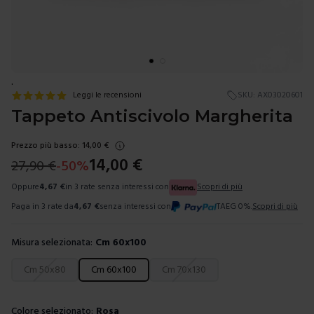
.
Leggi le recensioni
SKU:
AX03020601
Tappeto Antiscivolo Margherita
Prezzo più basso:
14,00
€
14,00
€
27,90
€
-
50
%
Oppure
4,67
€
in 3 rate senza interessi con
Scopri di più
Paga in 3 rate da
4,67
€
senza interessi con
TAEG 0%.
Scopri di più
Misura selezionata:
Cm 60x100
Scegli una misura
Cm 50x80
Cm 60x100
Cm 70x130
Colore selezionato:
Rosa