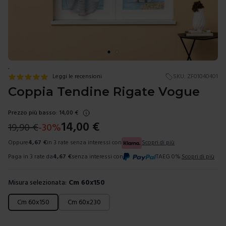
.
Leggi le recensioni
SKU:
ZF01040401
Coppia Tendine Rigate Vogue
Prezzo più basso:
14,00
€
14,00
€
19,90
€
-
30
%
Oppure
4,67
€
in 3 rate senza interessi con
Scopri di più
Paga in 3 rate da
4,67
€
senza interessi con
TAEG 0%.
Scopri di più
Misura selezionata:
Cm 60x150
Scegli una misura
Cm 60x150
Cm 60x230