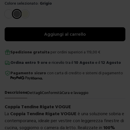
Colore selezionato:
Grigio
Scegli un colore
Aggiungi al carrello
Spedizione gratuita
per ordini superiori a
119,00
€
Ordina
entro
9 ore
e ricevilo tra il
10 Agosto
e il
12 Agosto
Pagamento sicuro
con carta di credito e sistemi di pagamento
Descrizione
Dettagli
Conformità
Cura e lavaggio
Coppia Tendine Rigate VOGUE
La
Coppia Tendine Rigate VOGUE
è una soluzione sobria e
contemporanea, ideale per vestire con leggerezza finestre di
cucina, soggiorno o camera da letto. Realizzate in
100%