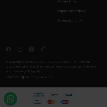
Cookie Policy
Report Sostenibilità
Sicurezza prodotti
Facebook
Instagram
Pinterest
TikTok
©
2026
Angelo Carillo & C S.p.A. P.IVA 05224640630 -
Dati Societari
Tutte le immagini presenti nel sito web sono da considerarsi protette ai
sensi della legge 633 del 1941.
Powerd by
Matrix Digital Factory