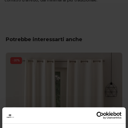
Potrebbe interessarti anche
-
30
%