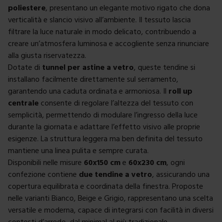
poliestere
, presentano un elegante motivo rigato che dona
verticalità e slancio visivo all’ambiente. Il tessuto lascia
filtrare la luce naturale in modo delicato, contribuendo a
creare un’atmosfera luminosa e accogliente senza rinunciare
alla giusta riservatezza.
Dotate di
tunnel per astine a vetro
, queste tendine si
installano facilmente direttamente sul serramento,
garantendo una caduta ordinata e armoniosa. Il
roll up
centrale
consente di regolare l’altezza del tessuto con
semplicità, permettendo di modulare l’ingresso della luce
durante la giornata e adattare l’effetto visivo alle proprie
esigenze. La struttura leggera ma ben definita del tessuto
mantiene una linea pulita e sempre curata.
Disponibili nelle misure
60x150 cm
e
60x230 cm
, ogni
confezione contiene
due tendine a vetro
, assicurando una
copertura equilibrata e coordinata della finestra. Proposte
nelle varianti Bianco, Beige e Grigio, rappresentano una scelta
versatile e moderna, capace di integrarsi con facilità in diversi
contesti d’arredo, dal minimal al più tradizionale.