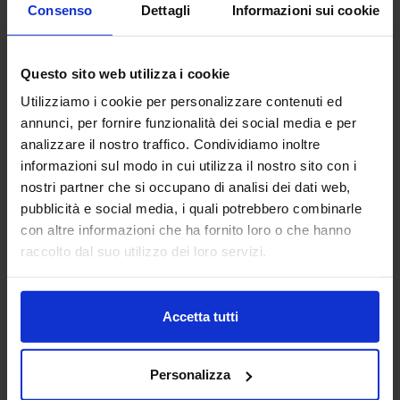
Consenso
Dettagli
Informazioni sui cookie
Questo sito web utilizza i cookie
Utilizziamo i cookie per personalizzare contenuti ed
annunci, per fornire funzionalità dei social media e per
analizzare il nostro traffico. Condividiamo inoltre
Linea oro
informazioni sul modo in cui utilizza il nostro sito con i
Tenda Confezionata In Ciniglia Bliss
nostri partner che si occupano di analisi dei dati web,
39,90
€
Da
28,00
€
pubblicità e social media, i quali potrebbero combinarle
Colori disponibili
con altre informazioni che ha fornito loro o che hanno
Panna
Tortora
Grigio
Ottanio
raccolto dal suo utilizzo dei loro servizi.
Accetta tutti
Personalizza