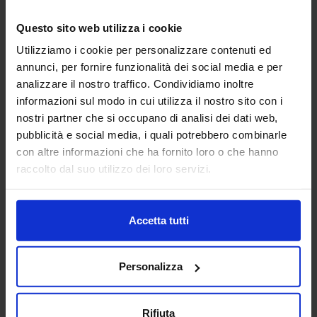
cotone 300 fili ogni colore acquista profondità nei toni scuri
e luminosità delicata nei chiari. Ecco come orientarsi nella
Questo sito web utilizza i cookie
scelta.
Utilizziamo i cookie per personalizzare contenuti ed
Camera in stile classico italiano
- Bianco, Tortora e Rosa
annunci, per fornire funzionalità dei social media e per
Antico sono i colori della tradizione italiana della biancheria
analizzare il nostro traffico. Condividiamo inoltre
da letto di pregio.
informazioni sul modo in cui utilizza il nostro sito con i
nostri partner che si occupano di analisi dei dati web,
Camera in stile moderno e contemporaneo
- Grigio, Silver
pubblicità e social media, i quali potrebbero combinarle
e Blue Scuro sono i colori della camera contemporanea.
con altre informazioni che ha fornito loro o che hanno
Camera in stile provenzale e cottage -
Rosa Confetto,
raccolto dal suo utilizzo dei loro servizi.
Carta da Zucchero e Corallo portano nella camera da letto la
leggerezza e il calore dello stile provenzale.
Camera in stile naturale e materiali grezzi
- Verde
Accetta tutti
Muschio, Ocra, Marrone e Verde sono i colori della terra, del
bosco, degli ambienti che cercano un contatto visivo con la
natura.
Personalizza
Camera in stile elegante e ricercato
- Bordeaux, Ottanio,
Nero e Blue sono colori forti, identitari, che sul raso di cotone
Rifiuta