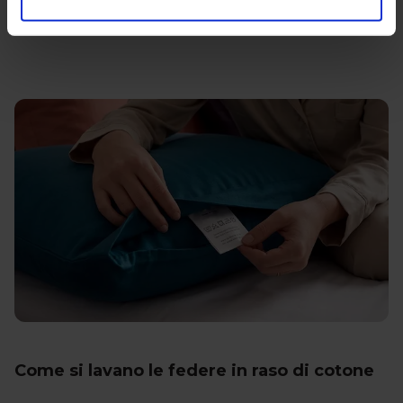
300 fili acquistano una saturazione e una profondità che
ricorda i tessuti di alta sartoria.
Come si lavano le federe in raso di cotone