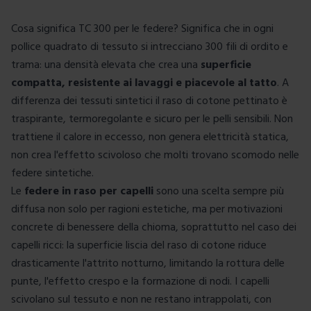
Cosa significa TC 300 per le federe? Significa che in ogni
pollice quadrato di tessuto si intrecciano 300 fili di ordito e
trama: una densità elevata che crea una
superficie
compatta, resistente ai lavaggi e piacevole al tatto
. A
differenza dei tessuti sintetici il raso di cotone pettinato è
traspirante, termoregolante e sicuro per le pelli sensibili. Non
trattiene il calore in eccesso, non genera elettricità statica,
non crea l'effetto scivoloso che molti trovano scomodo nelle
federe sintetiche.
Le
federe in raso per capelli
sono una scelta sempre più
diffusa non solo per ragioni estetiche, ma per motivazioni
concrete di benessere della chioma, soprattutto nel caso dei
capelli ricci: la superficie liscia del raso di cotone riduce
drasticamente l'attrito notturno, limitando la rottura delle
punte, l'effetto crespo e la formazione di nodi. I capelli
scivolano sul tessuto e non ne restano intrappolati, con