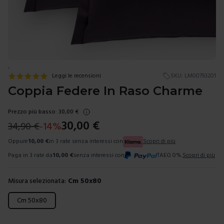
.
Leggi le recensioni
SKU:
LM00793201
Coppia Federe In Raso Charme
Prezzo più basso:
30,00
€
30,00
€
34,90
€
-
14
%
Oppure
10,00
€
in 3 rate senza interessi con
Scopri di più
Paga in 3 rate da
10,00
€
senza interessi con
TAEG 0%.
Scopri di più
Misura selezionata:
Cm 50x80
Scegli una misura
Cm 50x80