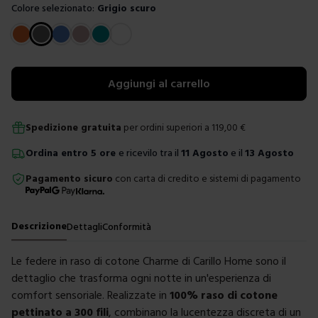
Colore selezionato:
Grigio scuro
Scegli un colore
Aggiungi al carrello
Spedizione gratuita
per ordini superiori a
119,00
€
Ordina
entro
5 ore
e ricevilo tra il
11 Agosto
e il
13 Agosto
Pagamento sicuro
con carta di credito e sistemi di pagamento
Descrizione
Dettagli
Conformità
Le federe in raso di cotone Charme di
Carillo Home
sono il
dettaglio che trasforma ogni notte in un'esperienza di
comfort sensoriale. Realizzate in
100% raso di cotone
pettinato a 300 fili
, combinano la lucentezza discreta di un