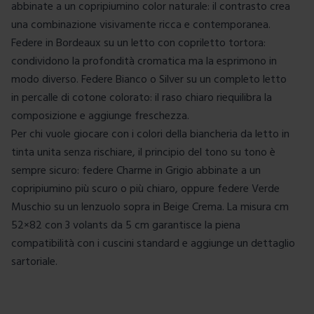
abbinate a un
copripiumino
color naturale: il contrasto crea
una combinazione visivamente ricca e contemporanea.
Federe in Bordeaux su un letto con
copriletto
tortora:
condividono la profondità cromatica ma la esprimono in
modo diverso. Federe Bianco o Silver su un completo letto
in
percalle di cotone
colorato: il raso chiaro riequilibra la
composizione e aggiunge freschezza.
Per chi vuole giocare con i colori della
biancheria da letto in
tinta unita
senza rischiare, il principio del tono su tono è
sempre sicuro: federe Charme in Grigio abbinate a un
copripiumino più scuro o più chiaro, oppure federe Verde
Muschio su un
lenzuolo sopra
in Beige Crema. La misura cm
52×82 con 3 volants da 5 cm garantisce la piena
compatibilità con i cuscini standard e aggiunge un dettaglio
sartoriale.