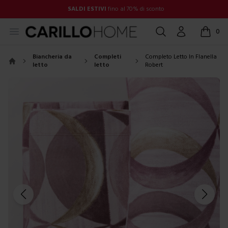
SALDI ESTIVI
fino al 70% di sconto
Open menu
Cerca
Account
0
items in
Biancheria da
Completi
Completo Letto In Flanella
letto
letto
Robert
Home