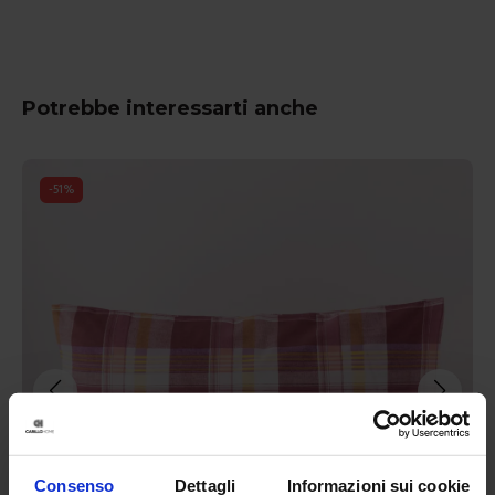
Potrebbe interessarti anche
-
51
%
Consenso
Dettagli
Informazioni sui cookie