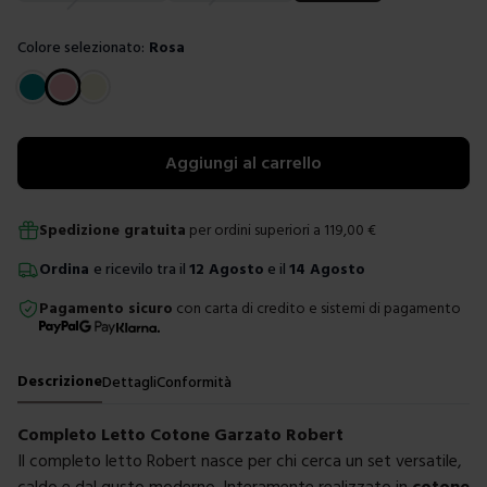
Colore selezionato:
Rosa
Scegli un colore
Aggiungi al carrello
Spedizione gratuita
per ordini superiori a
119,00
€
Ordina
e ricevilo tra il
12 Agosto
e il
14 Agosto
Pagamento sicuro
con carta di credito e sistemi di pagamento
Descrizione
Dettagli
Conformità
Completo Letto Cotone Garzato Robert
Il completo letto Robert nasce per chi cerca un set versatile,
caldo e dal gusto moderno. Interamente realizzato in
cotone