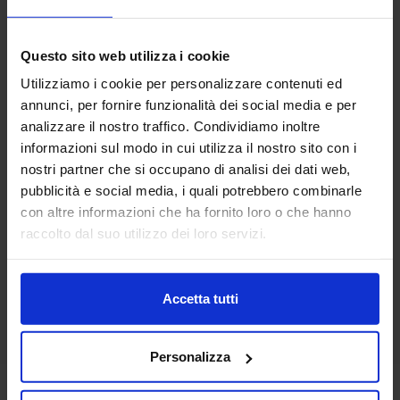
Questo sito web utilizza i cookie
Utilizziamo i cookie per personalizzare contenuti ed
annunci, per fornire funzionalità dei social media e per
Linea oro
analizzare il nostro traffico. Condividiamo inoltre
Parure Copripiumino In Cotone Milot
informazioni sul modo in cui utilizza il nostro sito con i
44,90
€
Da
22,00
€
nostri partner che si occupano di analisi dei dati web,
Colori disponibili
pubblicità e social media, i quali potrebbero combinarle
Rosa
con altre informazioni che ha fornito loro o che hanno
raccolto dal suo utilizzo dei loro servizi.
Accetta tutti
Personalizza