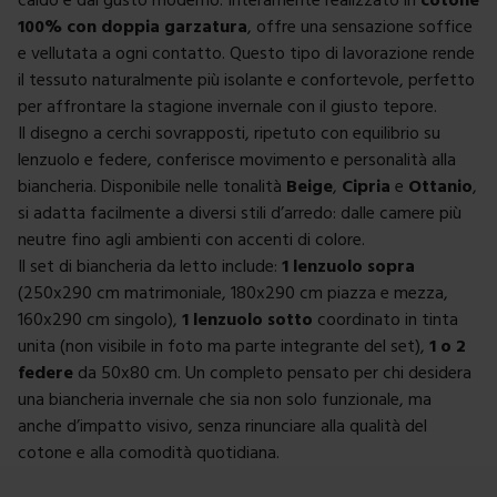
100% con doppia garzatura
, offre una sensazione soffice
e vellutata a ogni contatto. Questo tipo di lavorazione rende
il tessuto naturalmente più isolante e confortevole, perfetto
per affrontare la stagione invernale con il giusto tepore.
Il disegno a cerchi sovrapposti, ripetuto con equilibrio su
lenzuolo e federe, conferisce movimento e personalità alla
biancheria. Disponibile nelle tonalità
Beige
,
Cipria
e
Ottanio
,
si adatta facilmente a diversi stili d’arredo: dalle camere più
neutre fino agli ambienti con accenti di colore.
Il set di biancheria da letto include:
1 lenzuolo sopra
(250x290 cm matrimoniale, 180x290 cm piazza e mezza,
160x290 cm singolo),
1 lenzuolo sotto
coordinato in tinta
unita (non visibile in foto ma parte integrante del set),
1 o 2
federe
da 50x80 cm. Un completo pensato per chi desidera
una biancheria invernale che sia non solo funzionale, ma
anche d’impatto visivo, senza rinunciare alla qualità del
cotone e alla comodità quotidiana.