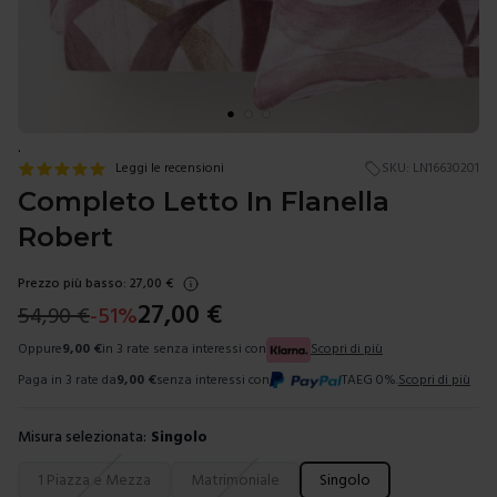
.
Leggi le recensioni
SKU:
LN16630201
Completo Letto In Flanella
Robert
Prezzo più basso:
27,00
€
27,00
€
54,90
€
-
51
%
Oppure
9,00
€
in 3 rate senza interessi con
Scopri di più
Paga in 3 rate da
9,00
€
senza interessi con
TAEG 0%.
Scopri di più
Misura selezionata:
Singolo
Scegli una misura
1 Piazza e Mezza
Matrimoniale
Singolo