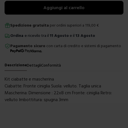
Aggiungi al carrello
Spedizione gratuita
per ordini superiori a
119,00
€
Ordina
e ricevilo tra il
11 Agosto
e il
13 Agosto
Pagamento sicuro
con carta di credito e sistemi di pagamento
Descrizione
Dettagli
Conformità
Kit ciabatte e mascherina
Ciabatte: Fronte ciniglia Suola: velluto. T
aglia unica
Mascherina: Dimensione : 22x8 cm
Fronte: ciniglia Retro:
velluto
Imbottitura: spugna 3mm