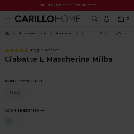
SALDI ESTIVI
fino al 70% di sconto
Open menu
Cerca
Account
0
items in
Accessori Letto
Accessori
Ciabatte E Mascherina Milba
Home
.
Leggi le recensioni
Ciabatte E Mascherina Milba
Misura selezionata:
0
Scegli una misura
Unica
Colore selezionato:
—
Scegli un colore