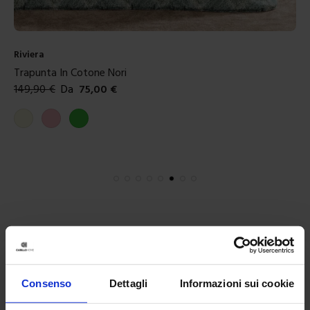
Riviera
Trapunta In Cotone Nori
149,90
€
Da
75,00
€
Colori disponibili
Beige
Rosa
Verde
Consenso
Dettagli
Informazioni sui cookie