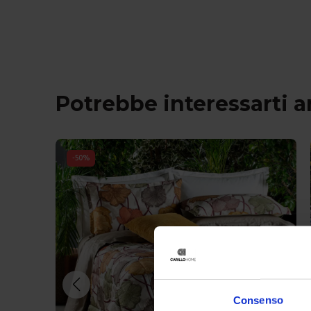
Potrebbe interessarti 
-
51
%
Consenso