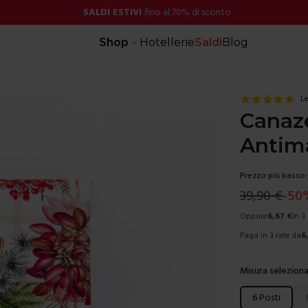
SALDI ESTIVI
fino al 70% di sconto
Shop
Hotellerie
Saldi
Blog
Le
Canaze
Antim
Prezzo più basso:
39,90
€
-
50
Oppure
6,67
€
in 3
Paga in 3 rate da
6
Misura seleziona
Scegli una mis
6 Posti