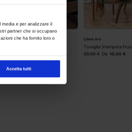
l media e per analizzare il
nostri partner che si occupano
azioni che ha fornito loro o
Linea oro
tampata Ficus
Set 3 Canovacci In Sta
a
10,00
€
19,90
€
Da
10,00
€
nibili
Colori disponibili
Bianco
Accetta tutti