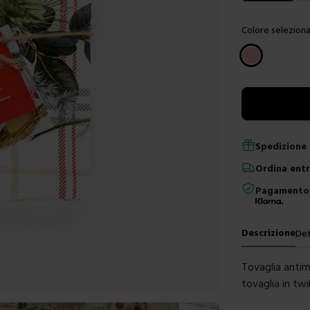
Colore seleziona
Scegli un color
Spedizione 
Ordina
ent
Pagamento 
Descrizione
Det
Tovaglia anti
tovaglia in tw