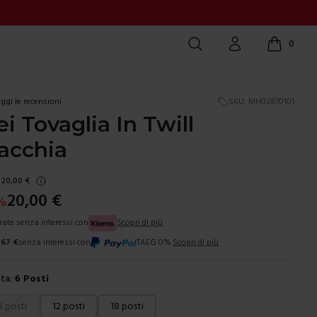
Cerca
Account
0
items in c
ggi le recensioni
SKU:
MH03870101
i Tovaglia In Twill
acchia
20,00
€
20,00
€
%
 rate senza interessi con
Scopri di più
,67
€
senza interessi con
TAEG 0%.
Scopri di più
ta:
6 Posti
ura
8 posti
12 posti
18 posti