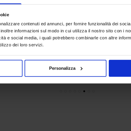
ookie
nalizzare contenuti ed annunci, per fornire funzionalità dei socia
inoltre informazioni sul modo in cui utilizza il nostro sito con i 
icità e social media, i quali potrebbero combinarle con altre inform
Riviera
Linea oro
lizzo dei loro servizi.
Ines Tovaglia In Twill Antimacchia
Tovaglia S
49,90
€
Da
25,00
€
20,90
€
D
Colori disponibili
Colori dispo
Bianco
Bianco
Personalizza