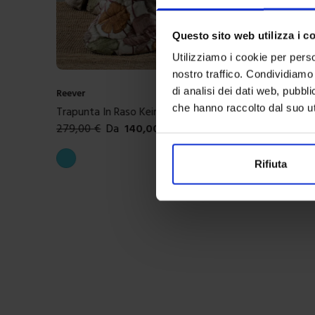
Questo sito web utilizza i c
Utilizziamo i cookie per perso
nostro traffico. Condividiamo 
di analisi dei dati web, pubbl
Riviera
che hanno raccolto dal suo uti
Belinda Tovaglia In Twill Antimacchia
54,90
€
Da
27,00
€
Colori disponibili
Blue
Rifiuta