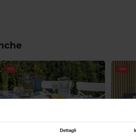
anche
-
50
%
-
52
%
Dettagli