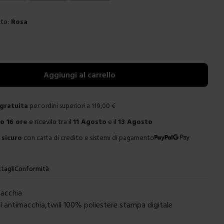
to:
Rosa
e
Aggiungi al carrello
gratuita
per ordini superiori a
119,00
€
ro
16 ore
e ricevilo tra il
11 Agosto
e il
13 Agosto
sicuro
con carta di credito e sistemi di pagamento
tagli
Conformità
macchia
ill antimacchia,twill 100% poliestere stampa digitale