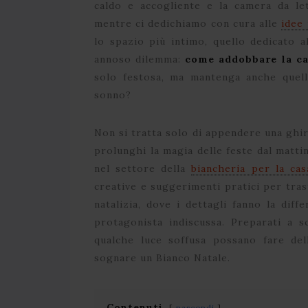
caldo e accogliente e la camera da let
mentre ci dedichiamo con cura alle
idee
lo spazio più intimo, quello dedicato a
annoso dilemma:
come addobbare la ca
solo festosa, ma mantenga anche quell
sonno?
Non si tratta solo di appendere una ghi
prolunghi la magia delle feste dal matti
nel settore della
biancheria per la cas
creative e suggerimenti pratici per tras
natalizia, dove i dettagli fanno la diff
protagonista indiscussa. Preparati a 
qualche luce soffusa possano fare del
sognare un Bianco Natale.
Contenuti
nascondi