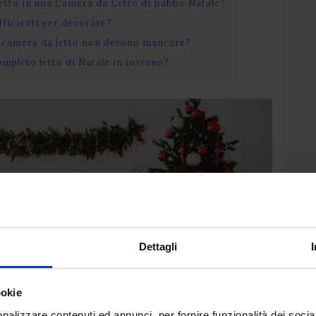
etto in una Camera da Letto di Babbo Natale?
ufficienti per decorare?
la camera da letto non devono mancare?
completo letto di Natale in inverno?
Dettagli
ookie
nalizzare contenuti ed annunci, per fornire funzionalità dei socia