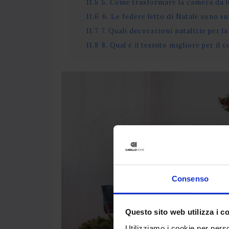
11.5
5. Come trasformare la camera da l
11.6
6. Le federe letto di Natale sono s
11.7
7. Quali decorazioni natalizie per 
11.8
8. Qual è il tessuto migliore per il 
Consenso
Questo sito web utilizza i c
Utilizziamo i cookie per perso