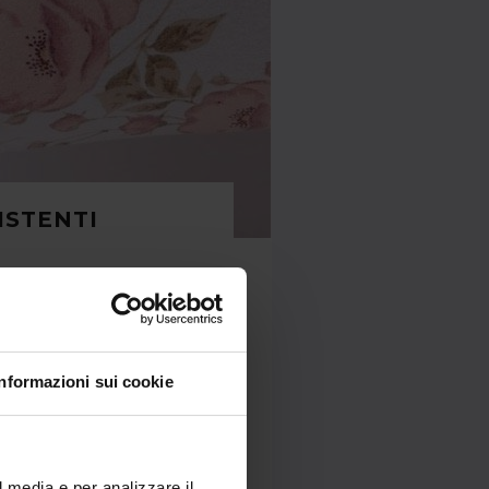
ISTENTI
e caldo, lavorato attraverso
zatura e pettinatura, che lo
Informazioni sui cookie
à della resistenza: riesce a
o il calore ricercato nella
l media e per analizzare il