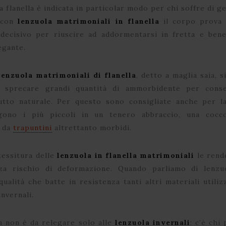
a flanella è indicata in particolar modo per chi soffre di g
o con
lenzuola matrimoniali in flanella
il corpo prova 
ecisivo per riuscire ad addormentarsi in fretta e bene
egante.
lenzuola matrimoniali di flanella
, detto a maglia saia, 
 sprecare grandi quantità di ammorbidente per conser
tto naturale. Per questo sono consigliate anche per la
lgono i più piccoli in un tenero abbraccio, una cocco
 da
trapuntini
altrettanto morbidi.
tessitura delle
lenzuola in flanella matrimoniali
le rend
za rischio di deformazione. Quando parliamo di lenzuo
qualità che batte in resistenza tanti altri materiali util
invernali.
la non è da relegare solo alle
lenzuola invernali
: c’è chi