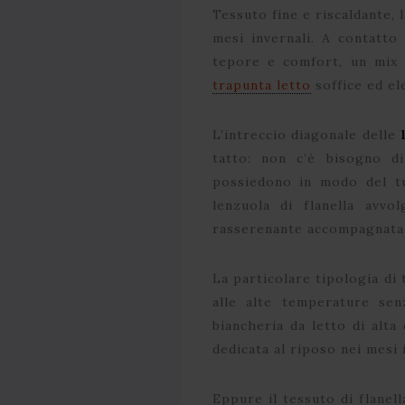
Tessuto fine e riscaldante, l
mesi invernali. A contatt
tepore e comfort, un mix d
trapunta letto
soffice ed el
L’intreccio diagonale delle
tatto: non c’è bisogno di
possiedono in modo del tu
lenzuola di flanella avvo
rasserenante accompagnata
La particolare tipologia di 
alle alte temperature sen
biancheria da letto di alta 
dedicata al riposo nei mesi 
Eppure il tessuto di flanel