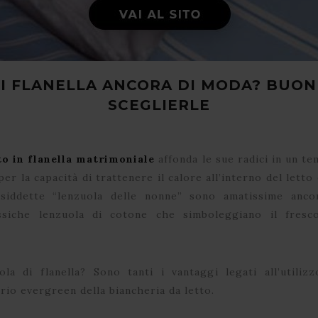
I FLANELLA ANCORA DI MODA? BUONI
SCEGLIERLE
o in flanella matrimoniale
affonda le sue radici in un t
per la capacità di trattenere il calore all’interno del letto
siddette “lenzuola delle nonne” sono amatissime anco
assiche lenzuola di cotone che simboleggiano il fres
la di flanella? Sono tanti i vantaggi legati all’utili
io evergreen della biancheria da letto.