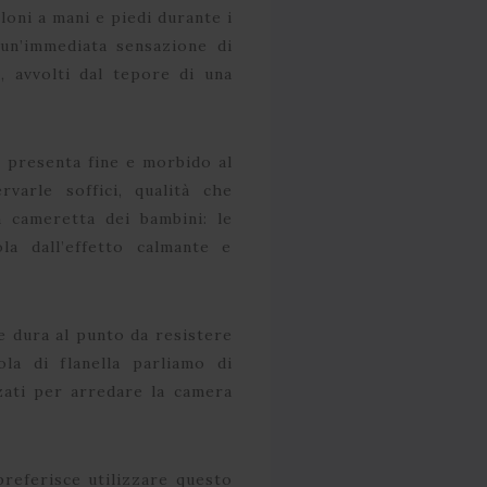
eloni a mani e piedi durante i
un’immediata sensazione di
, avvolti dal tepore di una
si presenta fine e morbido al
varle soffici, qualità che
 cameretta dei bambini: le
la dall’effetto calmante e
e dura al punto da resistere
la di flanella parliamo di
izzati per arredare la camera
 preferisce utilizzare questo