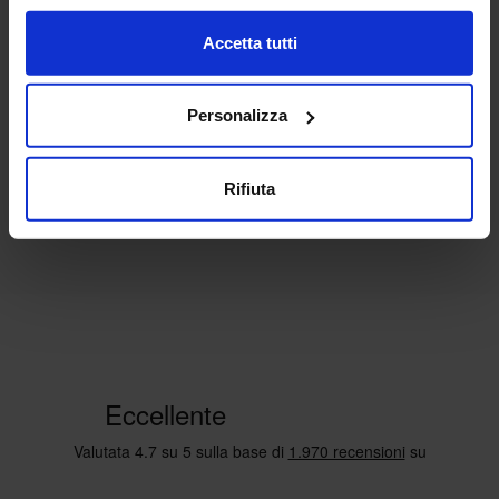
Completo Letto In Raso Amira
Accetta tutti
209,90
€
Da
147,00
€
Colori disponibili
Tortora
Personalizza
Rifiuta