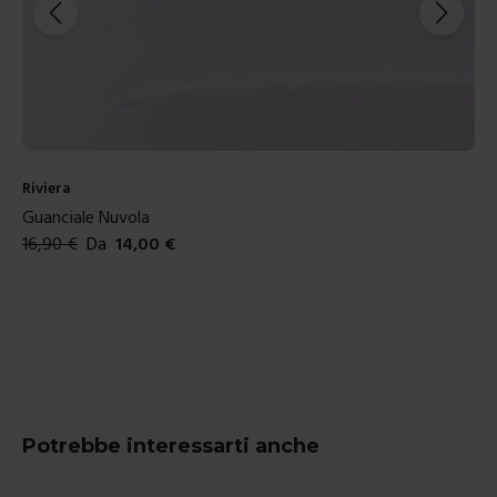
Reever
Parure Copripiumino in Raso Aqua
209,00
€
Da
105,00
€
Colori disponibili
Potrebbe interessarti anche