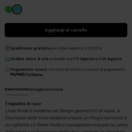
Scegli un colore
Aggiungi al carrello
Spedizione gratuita
per ordini superiori a
119,00
€
Ordina
entro
8 ore
e ricevilo tra il
11 Agosto
e il
13 Agosto
Pagamento sicuro
con carta di credito e sistemi di pagamento
Descrizione
Dettagli
Conformità
Trapunta in raso
Linee fluide e moderne nel design geometrico di Aqua, la
freschezza delle linee moderne creano un rifugio esclusivo e
accogliente. Le forme fluide e sovrapposte evocano la calma
delle onde e la leggerezza dell'acqua, creando un equilibrio