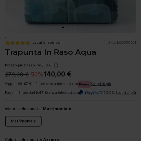
.
Leggi le recensioni
SKU:
LG07170201
Trapunta In Raso Aqua
Prezzo più basso:
140,00
€
140,00
€
279,00
€
-
50
%
Oppure
46,67
€
in 3 rate senza interessi con
Scopri di più
Paga in 3 rate da
46,67
€
senza interessi con
TAEG 0%.
Scopri di più
Misura selezionata:
Matrimoniale
Scegli una misura
Matrimoniale
Colore selezionato:
Azzurro