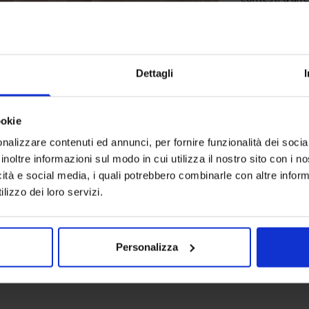
tessuto
semi-
morbido e uni
accogliente sen
Realizzato in
1
Dettagli
all’utilizzo qu
finitura con
pieghe irregol
ookie
superiori
faci
nalizzare contenuti ed annunci, per fornire funzionalità dei socia
un dettaglio f
inoltre informazioni sul modo in cui utilizza il nostro sito con i 
immediata.
icità e social media, i quali potrebbero combinarle con altre inform
Con dimensio
lizzo dei loro servizi.
vetrate, adatta
tonalità, come 
scegliere la va
intende per
si
Personalizza
liberamente la 