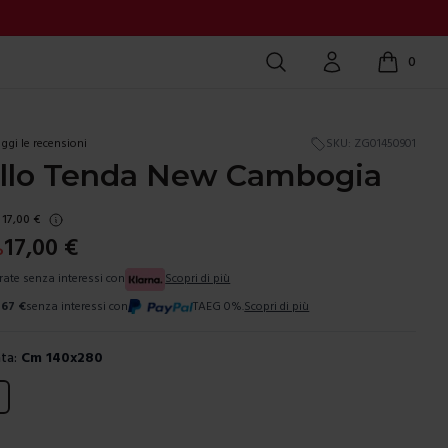
Cerca
Account
0
items in c
ggi le recensioni
SKU:
ZG01450901
llo Tenda New Cambogia
17,00
€
17,00
€
%
 rate senza interessi con
Scopri di più
,67
€
senza interessi con
TAEG 0%.
Scopri di più
ta:
Cm 140x280
ura