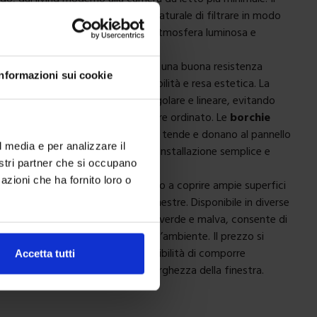
trasparente
permette alla luce naturale di filtrare in modo
forme, contribuendo a creare un’atmosfera luminosa e
za rinunciare alla giusta privacy.
00% poliestere
, il pannello offre una buona resistenza
Informazioni sui cookie
otidiano e mantiene nel tempo stabilità e resa estetica. La
 piombo
garantisce una caduta regolare e lineare, evitando
ari e assicurando un aspetto sempre ordinato. Le
borchie
litano l’inserimento su bastoni per tende e donano al pannello
l media e per analizzare il
unzionale ed elegante, rendendo l’installazione semplice e
nostri partner che si occupano
azioni che ha fornito loro o
ne
140x280 cm
, il pannello è adatto a coprire ampie superfici
ndosi sia a finestre sia a portefinestre. Disponibile in diverse
naturale, bianco, lino, grigio, blu, verde e malva, consente di
riante più coerente con lo stile dell’ambiente. Il prezzo si
ngolo pannello
, offrendo la possibilità di comporre
Accetta tutti
quantità necessaria in base alla larghezza della finestra.