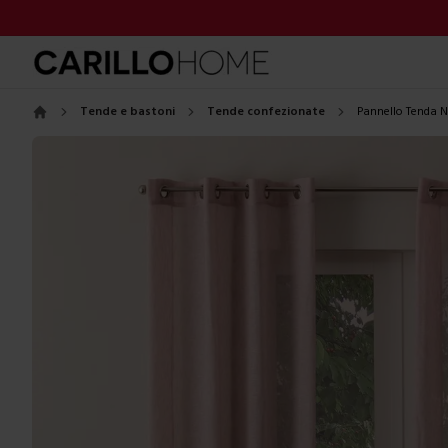
Tende e bastoni
Tende confezionate
Pannello Tenda
Home
Images