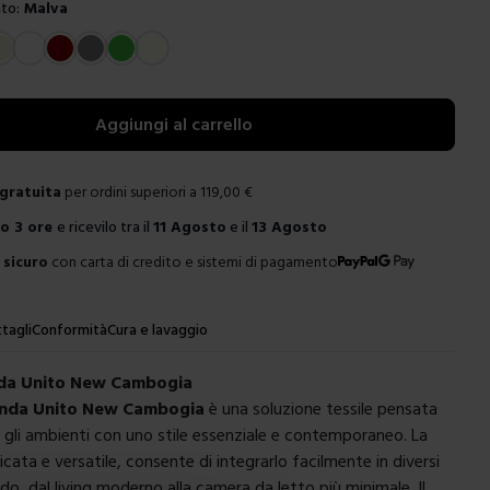
to:
Malva
e
Aggiungi al carrello
gratuita
per ordini superiori a
119,00
€
ro
3 ore
e ricevilo tra il
11 Agosto
e il
13 Agosto
sicuro
con carta di credito e sistemi di pagamento
tagli
Conformità
Cura e lavaggio
nda Unito New Cambogia
enda Unito New Cambogia
è una soluzione tessile pensata
e gli ambienti con uno stile essenziale e contemporaneo. La
licata e versatile, consente di integrarlo facilmente in diversi
do, dal living moderno alla camera da letto più minimale. Il