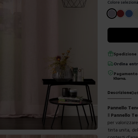
Colore seleziona
Scegli un color
Spedizione 
Ordina
ent
Pagamento 
Descrizione
Det
Pannello Te
Il
Pannello T
per valorizzar
tinta unita, de
contesti d’arre