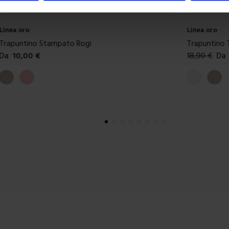
Linea oro
Riviera
Trapuntino Tinta Unita Equador
Trapuntino I
18,90
€
Da
13,00
€
109,90
€
D
Colori disponibili
Colori dispon
Panna
Tortora
Verde chiar