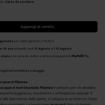
to:
Carta da zucchero
e
Aggiungi al carrello
gratuita
per ordini superiori a
119,00
€
ro
10 ore
e ricevilo tra il
11 Agosto
e il
13 Agosto
sicuro
con carta di credito e sistemi di pagamento
tagli
Conformità
Cura e lavaggio
acquard Pliumea
jacquard matrimoniale Pliumea
è pensato per chi desidera
omunichi leggerezza, movimento e raffinatezza naturale. Il
o alla delicatezza delle piume, si sviluppa in un intreccio fluido
de e avvolgenti. La lavorazione
jacquard
dona al disegno