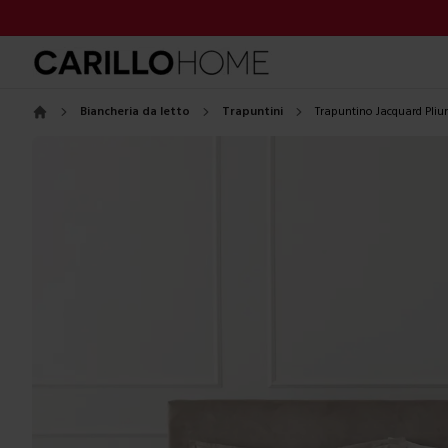
Biancheria da letto
Trapuntini
Trapuntino Jacquard Pli
Home
Images