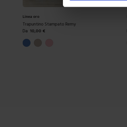
Linea oro
Trapuntino Stampato Rogi
Da
10,00
€
Colori disponibili
Tortora
Rosa