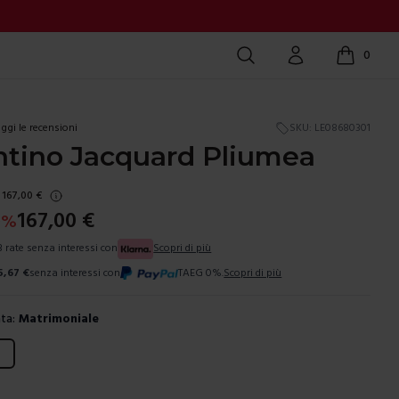
Cerca
Account
0
items in c
ggi le recensioni
SKU:
LE08680301
ntino Jacquard Pliumea
167,00
€
167,00
€
0
%
3 rate senza interessi con
Scopri di più
5,67
€
senza interessi con
TAEG 0%.
Scopri di più
ta:
Matrimoniale
ura