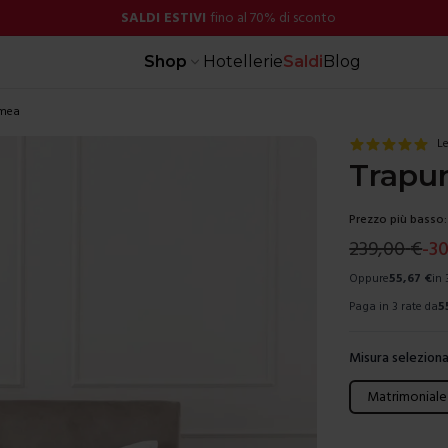
SALDI ESTIVI
fino al 70% di sconto
Shop
Hotellerie
Saldi
Blog
umea
Le
Trapu
Prezzo più basso:
239,00
€
-
3
Oppure
55,67
€
in 
Paga in 3 rate da
5
Misura seleziona
Scegli una mis
Matrimoniale