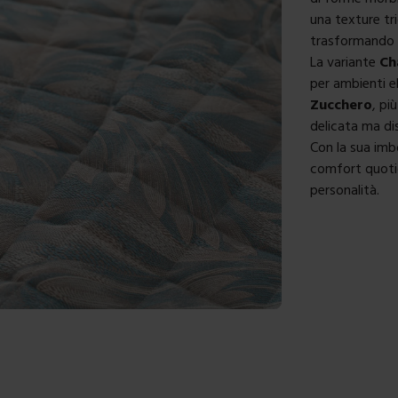
una texture tr
trasformando i
La variante
Ch
per ambienti el
Zucchero
, pi
delicata ma dis
Con la sua imb
comfort quotid
personalità.