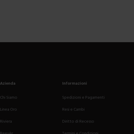
Azienda
Informazioni
Chi Siamo
Spedizioni e Pagamenti
Linea Oro
Resi e Cambi
Riviera
Diritto di Recesso
Reevèr
Termini e Condizioni