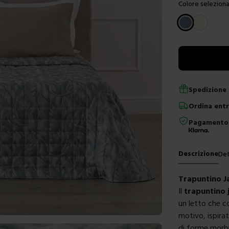
Colore seleziona
Scegli un color
Spedizione 
Ordina
ent
Pagamento 
Descrizione
Det
Trapuntino J
Il
trapuntino 
un letto che c
motivo, ispirat
di forme morbi