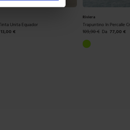
Riviera
n Percalle Crystal
Trapuntino In Percalle Fl
a
77,00
€
109,90
€
Da
77,00
€
ibili
Colori disponibili
o
Azzurro