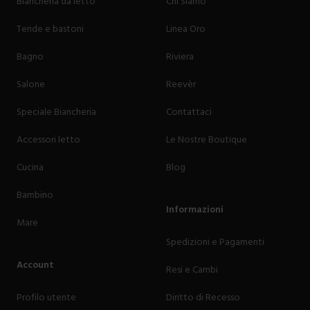
Biancheria da letto
Chi Siamo
Tende e bastoni
Linea Oro
Bagno
Riviera
Salone
Reevèr
Speciale Biancheria
Contattaci
Accessori letto
Le Nostre Boutique
Cucina
Blog
Bambino
Informazioni
Mare
Spedizioni e Pagamenti
Account
Resi e Cambi
Profilo utente
Diritto di Recesso