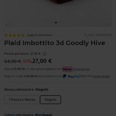
.
Leggi le recensioni
SKU:
DD03831201
Plaid Imbottito 3d Goodly Hive
Prezzo più basso:
27,00
€
27,00
€
54,90
€
-
51
%
Oppure
9,00
€
in 3 rate senza interessi con
Scopri di più
Paga in 3 rate da
9,00
€
senza interessi con
TAEG 0%.
Scopri di più
Misura selezionata:
Singolo
Scegli una misura
1 Piazza e Mezza
Singolo
Colore selezionato:
Bordeaux