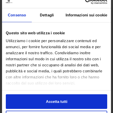
Consenso
Dettagli
Informazioni sui cookie
Questo sito web utilizza i cookie
Utilizziamo i cookie per personalizzare contenuti ed
annunci, per fornire funzionalità dei social media e per
analizzare il nostro traffico. Condividiamo inoltre
informazioni sul modo in cui utilizza il nostro sito con i
nostri partner che si occupano di analisi dei dati web,
Linea oro
pubblicità e social media, i quali potrebbero combinarle
Trapunta In Microfibra Milot
con altre informazioni che ha fornito loro o che hanno
69,90
€
Da
35,00
€
raccolto dal suo utilizzo dei loro servizi.
Colori disponibili
Blue
Bordeaux
Accetta tutti