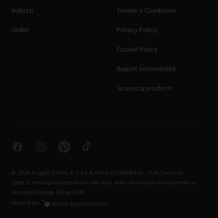
Indirizzi
Termini e Condizioni
Ordini
Privacy Policy
Cookie Policy
Report Sostenibilità
Sicurezza prodotti
Facebook
Instagram
Pinterest
TikTok
©
2026
Angelo Carillo & C S.p.A. P.IVA 05224640630 -
Dati Societari
Tutte le immagini presenti nel sito web sono da considerarsi protette ai
sensi della legge 633 del 1941.
Powerd by
Matrix Digital Factory