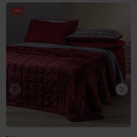
-
71
%