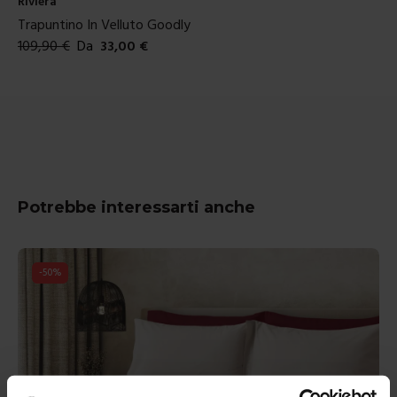
Riviera
Tenda Confezionata In Velluto Goodly
44,90
€
Da
13,00
€
Colori disponibili
Potrebbe interessarti anche
-
50
%