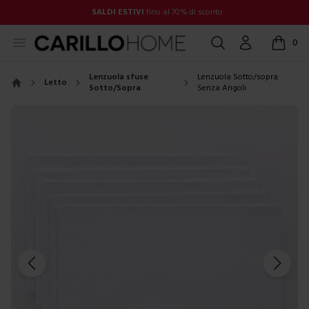
SALDI ESTIVI
fino al 70% di sconto
Open menu
Cerca
Account
0
items in
Lenzuola sfuse
Lenzuola Sotto/sopra
Letto
Sotto/Sopra
Senza Angoli
Home