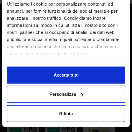
Utilizziamo i cookie per personalizzare contenuti ed
annunci, per fornire funzionalità dei social media e per
analizzare il nostro traffico. Condividiamo inoltre
informazioni sul modo in cui utilizza il nostro sito con i
nostri partner che si occupano di analisi dei dati web,
pubblicità e social media, i quali potrebbero combinarle
con altre informazioni che ha fornito loro o che hanno
raccolto dal suo utilizzo dei loro servizi.
Carillo Home:
vendita Biancheria per la casa
Accetta tutti
50 anni di storia ed esperienza al tuo servizio, per arredare con
stile e gusto la tua casa. Dall’enorme attenzione al dettaglio e
dalla radicata passione per il tessile nasce un’azienda che è
Personalizza
diventata un modello di riferimento e all’avanguardia nella
progettazione, produzione e commercializzazione di tessuti,
tendaggi e biancheria per la casa.
Rifiuta