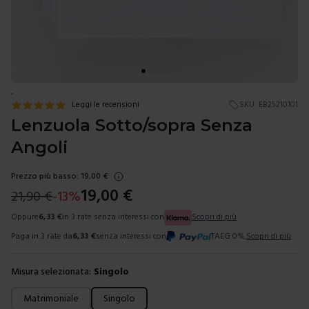
.
Leggi le recensioni
SKU:
EB25210101
Lenzuola Sotto/sopra Senza
Angoli
Prezzo più basso:
19,00
€
19,00
€
21,90
€
-
13
%
Oppure
6,33
€
in 3 rate senza interessi con
Scopri di più
Paga in 3 rate da
6,33
€
senza interessi con
TAEG 0%.
Scopri di più
Misura selezionata:
Singolo
Scegli una misura
Matrimoniale
Singolo