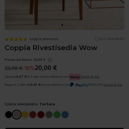
.
Leggi le recensioni
SKU:
DE00190201
Coppia Rivestisedia Wow
Prezzo più basso:
20,00
€
20,00
€
23,90
€
-
16
%
Oppure
6,67
€
in 3 rate senza interessi con
Scopri di più
Paga in 3 rate da
6,67
€
senza interessi con
TAEG 0%.
Scopri di più
Colore selezionato:
Tortora
Scegli un colore