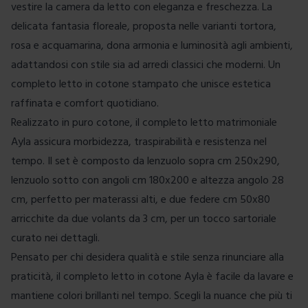
vestire la camera da letto con eleganza e freschezza. La
delicata fantasia floreale, proposta nelle varianti tortora,
rosa e acquamarina, dona armonia e luminosità agli ambienti,
adattandosi con stile sia ad arredi classici che moderni. Un
completo letto in cotone stampato che unisce estetica
raffinata e comfort quotidiano.
Realizzato in puro cotone, il completo letto matrimoniale
Ayla assicura morbidezza, traspirabilità e resistenza nel
tempo. Il set è composto da lenzuolo sopra cm 250x290,
lenzuolo sotto con angoli cm 180x200 e altezza angolo 28
cm, perfetto per materassi alti, e due federe cm 50x80
arricchite da due volants da 3 cm, per un tocco sartoriale
curato nei dettagli.
Pensato per chi desidera qualità e stile senza rinunciare alla
praticità, il completo letto in cotone Ayla è facile da lavare e
mantiene colori brillanti nel tempo. Scegli la nuance che più ti