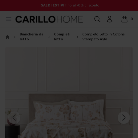
SALDI ESTIVI
fino al 70% di sconto
Open menu
Cerca
Account
0
items in
Biancheria da
Completi
Completo Letto In Cotone
letto
letto
Stampato Ayla
Home