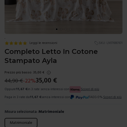
.
Leggi le recensioni
SKU:
LN17690101
Completo Letto In Cotone
Stampato Ayla
Prezzo più basso:
35,00
€
35,00
€
44,90
€
-
22
%
Oppure
11,67
€
in 3 rate senza interessi con
Scopri di più
Paga in 3 rate da
11,67
€
senza interessi con
TAEG 0%.
Scopri di più
Misura selezionata:
Matrimoniale
Scegli una misura
Matrimoniale