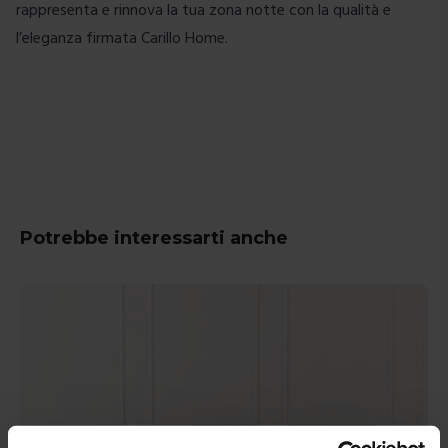
rappresenta e rinnova la tua zona notte con la qualità e
l’eleganza firmata Carillo Home.
Potrebbe interessarti anche
-
15
%