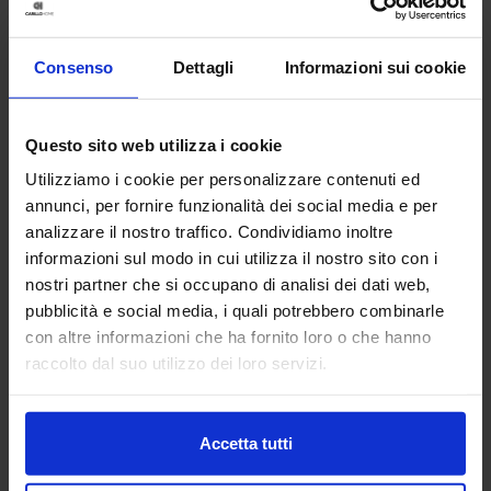
Consenso
Dettagli
Informazioni sui cookie
Questo sito web utilizza i cookie
Utilizziamo i cookie per personalizzare contenuti ed
annunci, per fornire funzionalità dei social media e per
analizzare il nostro traffico. Condividiamo inoltre
informazioni sul modo in cui utilizza il nostro sito con i
nostri partner che si occupano di analisi dei dati web,
Reever
pubblicità e social media, i quali potrebbero combinarle
Completo Letto In Raso 300 fili Charme
con altre informazioni che ha fornito loro o che hanno
149,90
€
Da
127,00
€
raccolto dal suo utilizzo dei loro servizi.
Colori disponibili
Rosa
Bordeaux
Verde muschio
Grigio scuro
Blue scuro
+
13
colori
Accetta tutti