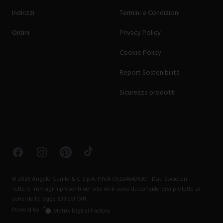
Indirizzi
Termini e Condizioni
Ordini
Privacy Policy
Cookie Policy
Report Sostenibilità
Sicurezza prodotti
Facebook
Instagram
Pinterest
TikTok
©
2026
Angelo Carillo & C S.p.A. P.IVA 05224640630 -
Dati Societari
Tutte le immagini presenti nel sito web sono da considerarsi protette ai
sensi della legge 633 del 1941.
Powerd by
Matrix Digital Factory