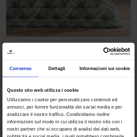
Riviera
Trapunta In Cotone Nori
149,90
€
Da
75,00
€
Consenso
Dettagli
Informazioni sui cookie
Colori disponibili
Beige
Rosa
Verde
Questo sito web utilizza i cookie
Utilizziamo i cookie per personalizzare contenuti ed
annunci, per fornire funzionalità dei social media e per
analizzare il nostro traffico. Condividiamo inoltre
informazioni sul modo in cui utilizza il nostro sito con i
nostri partner che si occupano di analisi dei dati web,
pubblicità e social media, i quali potrebbero combinarle