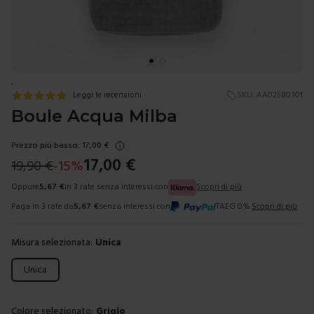
.
Leggi le recensioni
SKU:
AA02580301
Boule Acqua Milba
Prezzo più basso:
17,00
€
17,00
€
19,90
€
-
15
%
Oppure
5,67
€
in 3 rate senza interessi con
Scopri di più
Paga in 3 rate da
5,67
€
senza interessi con
TAEG 0%.
Scopri di più
Misura selezionata:
Unica
Scegli una misura
Unica
Colore selezionato:
Grigio