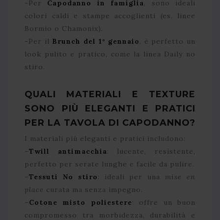
-Per
Capodanno in famiglia
, sono ideali
colori caldi e stampe accoglienti (es. linee
Bormio o Chamonix).
-Per il
Brunch del 1° gennaio
, è perfetto un
look pulito e pratico, come la linea Daily no
stiro.
QUALI MATERIALI E TEXTURE
SONO PIÙ ELEGANTI E PRATICI
PER LA TAVOLA DI CAPODANNO?
I materiali più eleganti e pratici includono:
–
Twill antimacchia
: lucente, resistente,
perfetto per serate lunghe e facile da pulire.
–
Tessuti No stiro
: ideali per una
mise en
place
curata ma senza impegno.
–
Cotone misto poliestere
: offre un buon
compromesso tra morbidezza, durabilità e