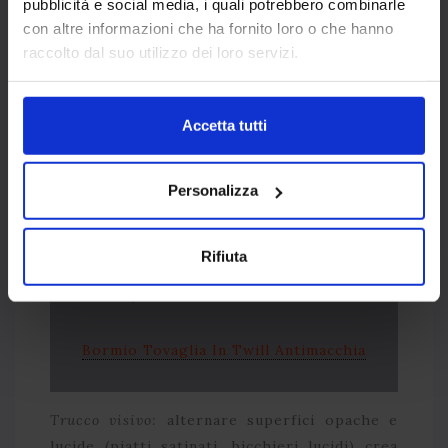
pubblicità e social media, i quali potrebbero combinarle
con altre informazioni che ha fornito loro o che hanno
raccolto dal suo utilizzo dei loro servizi.
Accetta tutti
Personalizza
Rifiuta
Scopri le varianti e le misure di
Bormio Tovaglia In Twill Antimacchia
Trucco visivo:
alternare superfici opache e
lucide (piatti satinati, bicchieri lucidi) crea