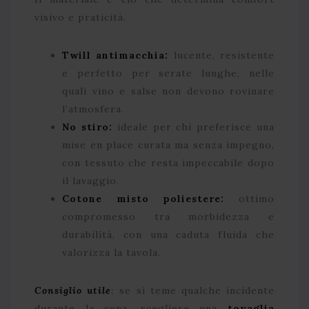
visivo e praticità.
Twill antimacchia:
lucente, resistente
e perfetto per serate lunghe, nelle
quali vino e salse non devono rovinare
l’atmosfera.
No stiro:
ideale per chi preferisce una
mise en place curata ma senza impegno,
con tessuto che resta impeccabile dopo
il lavaggio.
Cotone misto poliestere:
ottimo
compromesso tra morbidezza e
durabilità, con una caduta fluida che
valorizza la tavola.
Consiglio utile
:
se si teme qualche incidente
durante la cena, scegliere una
tovaglia