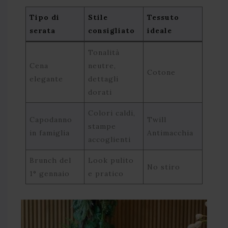
Tipo di
Stile
Tessuto
serata
consigliato
ideale
Tonalità
Cena
neutre,
Cotone
elegante
dettagli
dorati
Colori caldi,
Capodanno
Twill
stampe
in famiglia
Antimacchia
accoglienti
Brunch del
Look pulito
No stiro
1° gennaio
e pratico