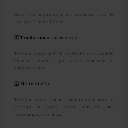
Ecco tre ispirazioni da replicare con le
tovaglie Carillo Home:
1️
⃣ Tradizionale rosso e oro
Tovaglia rossa in twill, piatti dorati e candele
bianche. Perfetta per cene numerose e
ambienti caldi.
2️
⃣ Minimal chic
Tovaglia color panna, decorazioni nere e
dettagli in legno. Ideale per chi ama
l’essenzialità nordica.