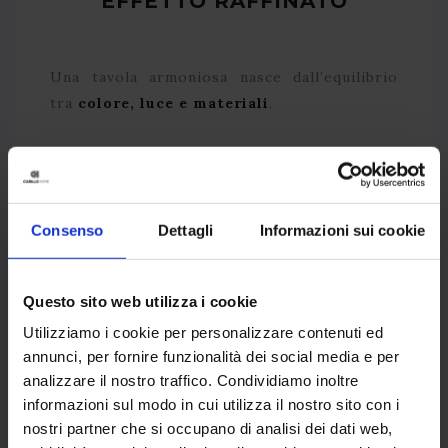
EFFETTO RAFFINATO
Una tavola armoniosa nasce dall’equilibrio
tra
colore, luce e materiali
.
Tovaglia fantasia:
meglio piatti
bianchi o vetro trasparente.
Tovaglia tinta unita:
via libera a
Consenso
Dettagli
Informazioni sui cookie
stoviglie con decori o bordi dorati.
Decorazioni naturali:
rami di abete,
melograni, pigne dorate.
Questo sito web utilizza i cookie
Decorazioni moderne:
sottopiatti
Utilizziamo i cookie per personalizzare contenuti ed
metallici o runner in velluto.
annunci, per fornire funzionalità dei social media e per
analizzare il nostro traffico. Condividiamo inoltre
informazioni sul modo in cui utilizza il nostro sito con i
nostri partner che si occupano di analisi dei dati web,