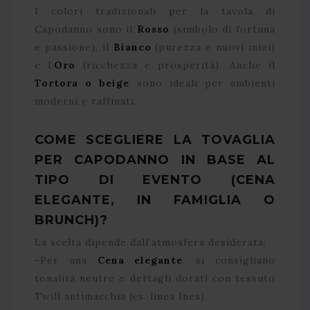
I colori tradizionali per la tavola di
Capodanno sono il
Rosso
(simbolo di fortuna
e passione), il
Bianco
(purezza e nuovi inizi)
e l’
Oro
(ricchezza e prosperità). Anche il
Tortora o beige
sono ideali per ambienti
moderni e raffinati.
COME SCEGLIERE LA TOVAGLIA
PER CAPODANNO IN BASE AL
TIPO DI EVENTO (CENA
ELEGANTE, IN FAMIGLIA O
BRUNCH)?
La scelta dipende dall’atmosfera desiderata:
-Per una
Cena elegante
, si consigliano
tonalità neutre e dettagli dorati con tessuto
Twill antimacchia (es. linea Ines).