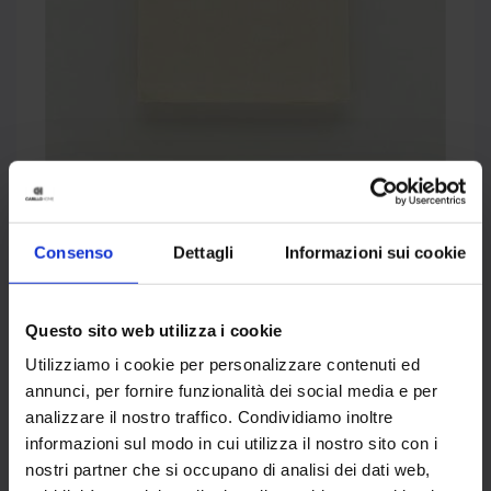
Tovaglia Tonda Tinta Unita Mjilinda
TOVAGLIE FANTASIA: FIORI,
Consenso
Dettagli
Informazioni sui cookie
RIGHE E MOTIVI BOTANICI
Questo sito web utilizza i cookie
Le stampe floreali sono le più evocative
Utilizziamo i cookie per personalizzare contenuti ed
della primavera e restano una scelta sempre
annunci, per fornire funzionalità dei social media e per
apprezzata per le occasioni speciali. Chi
analizzare il nostro traffico. Condividiamo inoltre
preferisce un approccio più contemporaneo
informazioni sul modo in cui utilizza il nostro sito con i
può orientarsi verso
motivi botanici
nostri partner che si occupano di analisi dei dati web,
stilizzati o opulenti, righe sottili o