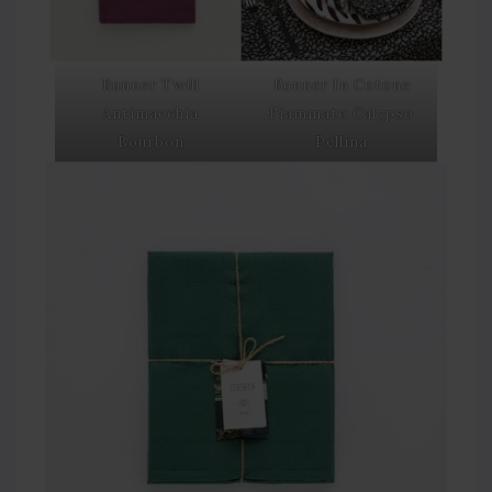
Runner Twill
Runner In Cotone
Antimacchia
Fiammato Calypso
Bourbon
Pellina