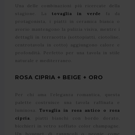
Una delle combinazioni più ricercate della
stagione. La
tovaglia in verde
fa da
protagonista, i piatti in ceramica bianca o
avorio mantengono la pulizia visiva, mentre i
dettagli in terracotta (sottopiatti, ciotoline,
centrotavola in cotto) aggiungono calore e
profondità. Perfetto per una tavola in stile
naturale e mediterraneo.
ROSA CIPRIA + BEIGE + ORO
Per chi ama l’eleganza romantica, questa
palette costruisce una tavola raffinata e
luminosa.
Tovaglia in rosa antico o rosa
cipria
, piatti bianchi con bordo dorato,
bicchieri in vetro soffiato color champagne.
Un bouquet di ranuncoli o peonie come