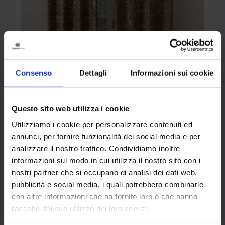
Consenso
Dettagli
Informazioni sui cookie
TENDE MOCHA MOUSSE:
ELEGANZA CHE VESTE LE
FINESTRE
Questo sito web utilizza i cookie
Utilizziamo i cookie per personalizzare contenuti ed
annunci, per fornire funzionalità dei social media e per
Le
tende confezionate
in mocha mousse sono
analizzare il nostro traffico. Condividiamo inoltre
una scelta ideale per chi cerca di aggiungere
informazioni sul modo in cui utilizza il nostro sito con i
calore agli spazi senza sovraccaricarli.
nostri partner che si occupano di analisi dei dati web,
pubblicità e social media, i quali potrebbero combinarle
Questo colore è particolarmente efficace
con altre informazioni che ha fornito loro o che hanno
per salotti, camere da letto o sale da pranzo.
raccolto dal suo utilizzo dei loro servizi.