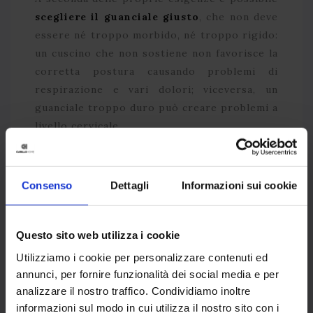
scegliere il guanciale giusto
, che non deve
essere né troppo morbido, né troppo rigido:
un cuscino che non sostiene non favorisce la
corretta postura causando problemi di
respirazione e vari dolori; viceversa, un
guanciale troppo duro può creare problemi a
livello cervicale.
Bisogna prestare attenzione anche allo
spessore del cuscino
: un guanciale troppo
Consenso
Dettagli
Informazioni sui cookie
basso non riesce a seguire e sostenere la
curva naturale che si crea tra testa e collo,
Questo sito web utilizza i cookie
mentre un cuscino troppo alto spinge il
mento troppo in basso provocando una
Utilizziamo i cookie per personalizzare contenuti ed
pressione negativa che si ripercuote sul
annunci, per fornire funzionalità dei social media e per
analizzare il nostro traffico. Condividiamo inoltre
collo.
informazioni sul modo in cui utilizza il nostro sito con i