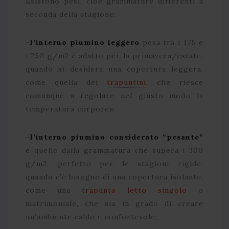
Esistono pesi, cioè grammature differenti a
seconda della stagione:
–
l’interno piumino leggero
pesa tra i 175 e
i 250 g/m2 è adatto per la primavera/estate,
quando si desidera una copertura leggera,
come quella dei
trapuntini
, che riesce
comunque a regolare nel giusto modo la
temperatura corporea;
–
l’interno piumino considerato “pesante”
è quello dalla grammatura che supera i 300
g/m2, perfetto per le stagioni rigide,
quando c’è bisogno di una copertura isolante,
come una
trapunta letto singolo
o
matrimoniale, che sia in grado di creare
un’ambiente caldo e confortevole;