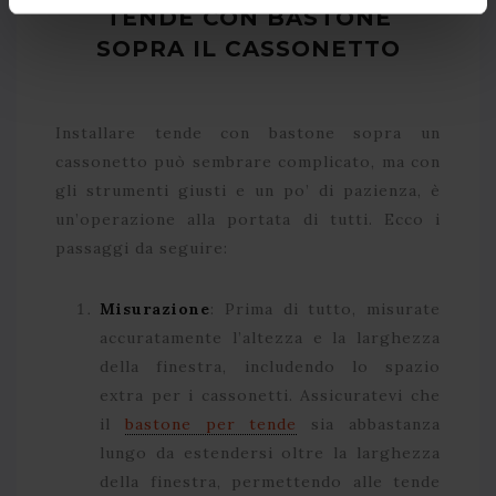
TENDE CON BASTONE
SOPRA IL CASSONETTO
Installare tende con bastone sopra un
cassonetto può sembrare complicato, ma con
gli strumenti giusti e un po’ di pazienza, è
un’operazione alla portata di tutti. Ecco i
passaggi da seguire:
Misurazione
: Prima di tutto, misurate
accuratamente l’altezza e la larghezza
della finestra, includendo lo spazio
extra per i cassonetti. Assicuratevi che
il
bastone per tende
sia abbastanza
lungo da estendersi oltre la larghezza
della finestra, permettendo alle tende