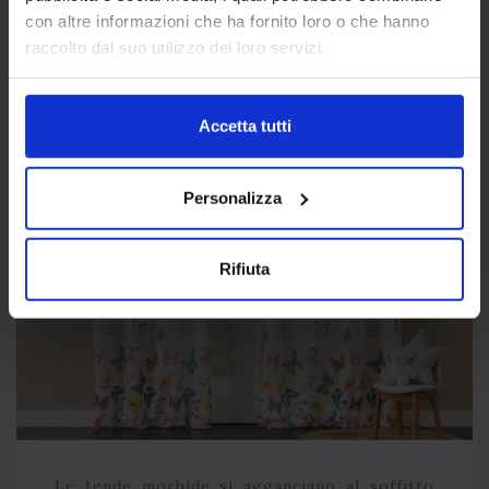
intense della giornata e possono, invece,
con altre informazioni che ha fornito loro o che hanno
essere raccolte con un fermatenda dalla
raccolto dal suo utilizzo dei loro servizi.
forma simpatica ed originale che incontra i
gusti dei più piccoli.
Accetta tutti
Personalizza
Rifiuta
Le tende morbide si agganciano al soffitto