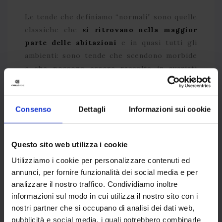
Le tende che definiamo “normali” sono quelle
classiche che
si ritrovano nella maggior
parte delle abitazioni
e in quasi tutti gli
ambienti: sono tende che scendono morbide
e che possono essere raccolte in svariati
modi se necessario.
Le
tende morbide
sono perfette per ogni
Consenso
Dettagli
Informazioni sui cookie
stanza della casa: vengono scelte
principalmente per il soggiorno e le camere
Questo sito web utilizza i cookie
da letto, ma anche nel caso di open space con
cucine dall’ampia balconata. Le tende
Utilizziamo i cookie per personalizzare contenuti ed
annunci, per fornire funzionalità dei social media e per
classiche sono consigliabili anche per la
analizzare il nostro traffico. Condividiamo inoltre
cameretta dei bambini, perché possono
informazioni sul modo in cui utilizza il nostro sito con i
essere tenute a cascata libera nel caso in cui
nostri partner che si occupano di analisi dei dati web,
si voglia tenere fuori la luce nelle ore più
pubblicità e social media, i quali potrebbero combinarle