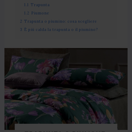
1.1
Trapunta
1.2
Piumone
2
Trapunta o piumino: cosa scegliere
3
È più calda la trapunta o il piumino?