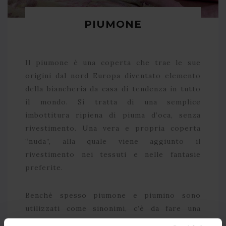
PIUMONE
Il piumone è una coperta che trae le sue
origini dal nord Europa diventato elemento
della biancheria da casa di tendenza in tutto
il mondo. Si tratta di una semplice
imbottitura ripiena di piuma d’oca, senza
rivestimento. Una vera e propria coperta
“nuda”, alla quale viene aggiunto il
rivestimento nei tessuti e nelle fantasie
preferite.
Benché spesso piumone e piumino sono
utilizzati come sinonimi, c’è da fare una
necessaria distinzione: per piumino si