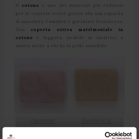
Il
cotone
è uno dei materiali più richiesti
per le coperte estive grazie alla sua capacità
di assorbire l’umidità e garantire freschezza.
Una
coperta estiva matrimoniale in
cotone
è leggera, lavabile in lavatrice e
adatta anche a chi ha la pelle sensibile.
Copriletto
Copriletto In
Matelasse Jacquard
Cotone Yucca
Michela