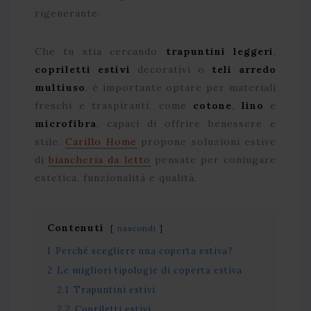
rigenerante.
Che tu stia cercando
trapuntini leggeri
,
copriletti estivi
decorativi o
teli arredo
multiuso
, è importante optare per materiali
freschi e traspiranti, come
cotone
,
lino
e
microfibra
, capaci di offrire benessere e
stile.
Carillo Home
propone soluzioni estive
di
biancheria da letto
pensate per coniugare
estetica, funzionalità e qualità.
Contenuti
nascondi
1
Perché scegliere una coperta estiva?
2
Le migliori tipologie di coperta estiva
2.1
Trapuntini estivi
2.2
Copriletti estivi