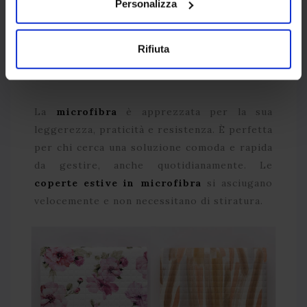
Personalizza
Trapuntino Misto
Quilt In Lino Aman
Lino Blom
Rifiuta
COPERTE ESTIVE IN MICROFIBRA
La
microfibra
è apprezzata per la sua
leggerezza, praticità e resistenza. È perfetta
per chi cerca una soluzione comoda e rapida
da gestire, anche quotidianamente. Le
coperte estive in microfibra
si asciugano
velocemente e non necessitano di stiratura.