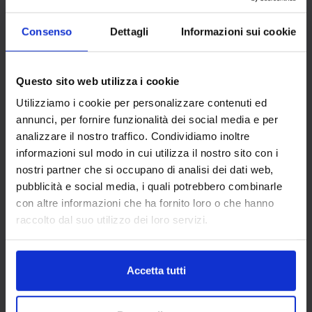
COPERTE ESTIVE IN LINO
Consenso
Dettagli
Informazioni sui cookie
Il
lino
è ideale per chi cerca il massimo della
traspirabilità. Oltre ad essere
Questo sito web utilizza i cookie
termoregolatore, è resistente, ecologico e
Utilizziamo i cookie per personalizzare contenuti ed
conferisce un tocco naturale e sofisticato
annunci, per fornire funzionalità dei social media e per
all’ambiente. Le
coperte matrimoniali
analizzare il nostro traffico. Condividiamo inoltre
informazioni sul modo in cui utilizza il nostro sito con i
estive in lino
sono particolarmente adatte
nostri partner che si occupano di analisi dei dati web,
per climi molto caldi.
pubblicità e social media, i quali potrebbero combinarle
con altre informazioni che ha fornito loro o che hanno
raccolto dal suo utilizzo dei loro servizi.
Accetta tutti