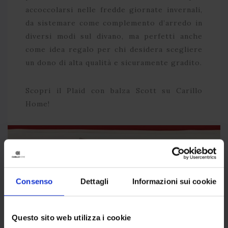
accoccolarsi nelle fredde giornate invernali,
da sistemare come complemento d’arredo in
diversi modi sul divano, ma perfetti anche
come idea regalo per chi desidera scegliere
un dono di alta qualità e sicuramente gradito.
Scopri il Plaid con balza Scott su Carillo
Home!
Consenso
Dettagli
Informazioni sui cookie
Questo sito web utilizza i cookie