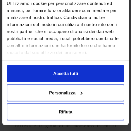
Utilizziamo i cookie per personalizzare contenuti ed
annunci, per fornire funzionalità dei social media e per
analizzare il nostro traffico. Condividiamo inoltre
informazioni sul modo in cui utilizza il nostro sito con i
DECORARE LA CAMERA
nostri partner che si occupano di analisi dei dati web,
DA LETTO: COPPIE DI
pubblicità e social media, i quali potrebbero combinarle
FEDERE NATALIZIE
con altre informazioni che ha fornito loro o che hanno
raccolto dal suo utilizzo dei loro servizi.
In camera da letto il Natale arriva con tessuti
creati appositamente per il buon riposo e
Accetta tutti
declinati nelle fantasie più consone e adatte
a questo periodo dell’anno. La stanza della
Personalizza
casa dedicata all’assoluto relax trasmette
spirito natalizio
attraverso la scelta della
biancheria da letto, come le federe pensate
Rifiuta
da Carillo Home per raccontare con stile
l’attesa e la gioia di un momento in cui si