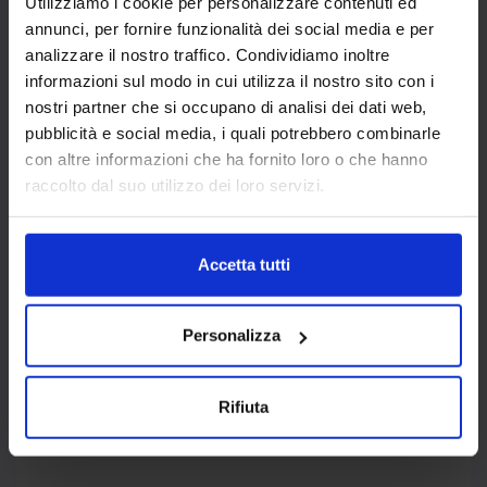
Utilizziamo i cookie per personalizzare contenuti ed
annunci, per fornire funzionalità dei social media e per
analizzare il nostro traffico. Condividiamo inoltre
Parliamo di stili d’arredamento: quali saranno
informazioni sul modo in cui utilizza il nostro sito con i
le impronte stilistiche più scelte per
nostri partner che si occupano di analisi dei dati web,
pubblicità e social media, i quali potrebbero combinarle
rinnovare casa in questo 2022? Ecco i
trend
con altre informazioni che ha fornito loro o che hanno
principali per l’interior design
raccolto dal suo utilizzo dei loro servizi.
primavera/estate
.
Less is more è una delle regole auree dello
Accetta tutti
stile, che trova la sua massima espressione
nella scelta di un
arredo minimalista
: la
bella stagione del 2022 invita a liberarsi del
Personalizza
superfluo, scegliendo di vivere una casa
molto più zen e rilassante, con legni chiari,
Rifiuta
stampe e colori neutri e piante disseminate
qua e là.