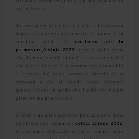
troviamo abbinato all’oro, un mix di assoluta
raffinatezza.
Spazio anche al rosso scarlatto, che troverà
largo impiego in abbinamento al bianco e in
versione lucida. Di
tendenza per la
primavera/estate 2022
anche il giallo ocra,
che domina le scelte per dare un nuovo volto
alle pareti di casa. L’accostamento con mobili
e tessuti dal tono scuro e freddo è la
risposta a chi si chiede come abbinare
questo colore in modo che l’ambiente risulti
glamour ma non vecchio.
Il viola è un altro assoluto protagonista della
tavolozza che riguarda i
colori arredo 2022
:
lo troviamo utilizzato in tutti i campi, dalle