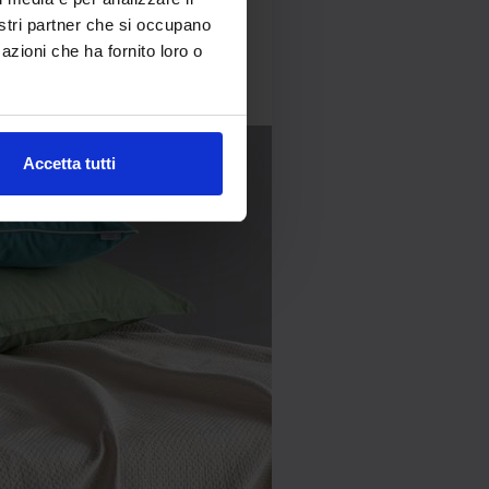
nostri partner che si occupano
ne “quilt” si riferisce a una
azioni che ha fornito loro o
rmedio di imbottitura e un
 che può essere semplice o
Accetta tutti