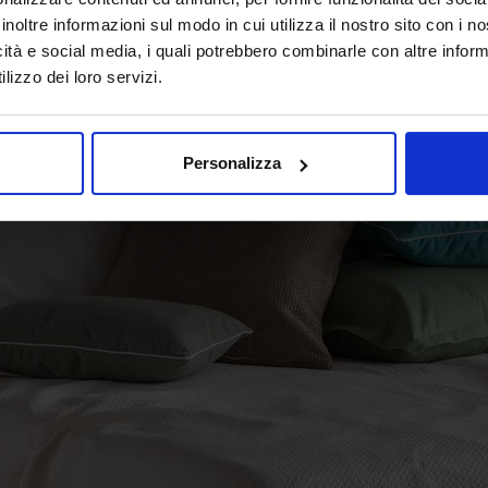
inoltre informazioni sul modo in cui utilizza il nostro sito con i 
e al suo stile elegante. Ma
quilt cos’è
esattamente? Il termi
icità e social media, i quali potrebbero combinarle con altre inform
trati: un tessuto superiore decorativo, uno strato inte
lizzo dei loro servizi.
orto. Questi strati sono cuciti insieme in un motivo
occo di classe e comfort al letto matrimoniale.
Personalizza