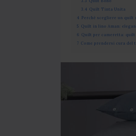
3.3
Quilt Boho
3.4
Quilt Tinta Unita
4
Perché scegliere un quilt
5
Quilt in lino Aman: elega
6
Quilt per cameretta: quilt
7
Come prendersi cura del t