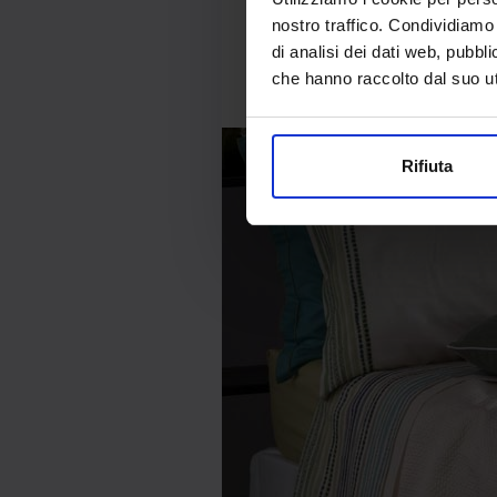
nostro traffico. Condividiamo 
grazie alla sua versatilità 
di analisi dei dati web, pubbl
coperta composta da tre s
che hanno raccolto dal suo uti
tessuto inferiore di supp
complesso, aggiungendo un t
Rifiuta