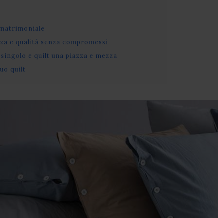
 matrimoniale
nza e qualità senza compromessi
 singolo e quilt una piazza e mezza
uo quilt