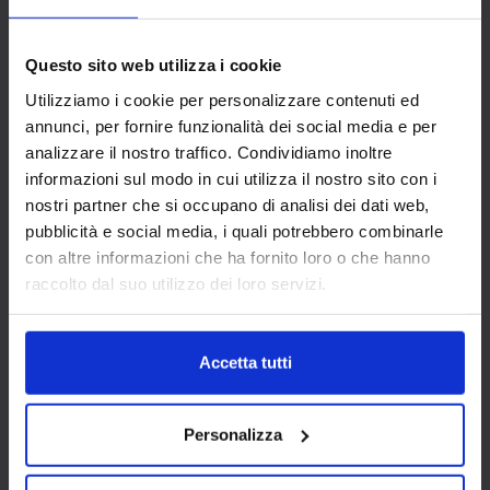
SORPRENDERE CHI AMI
Carillo Home raccoglie proposte curate e
Questo sito web utilizza i cookie
ispirazioni raffinate per chi cerca i migliori
Utilizziamo i cookie per personalizzare contenuti ed
regali di Natale per la casa.
annunci, per fornire funzionalità dei social media e per
analizzare il nostro traffico. Condividiamo inoltre
informazioni sul modo in cui utilizza il nostro sito con i
nostri partner che si occupano di analisi dei dati web,
pubblicità e social media, i quali potrebbero combinarle
con altre informazioni che ha fornito loro o che hanno
HOW TO
raccolto dal suo utilizzo dei loro servizi.
Accetta tutti
Personalizza