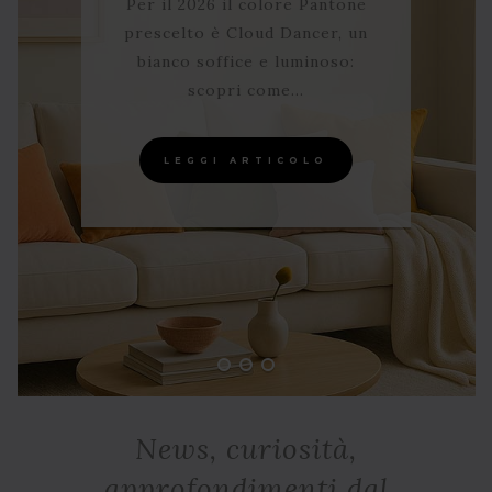
Per il 2026 il colore Pantone
prescelto è Cloud Dancer, un
bianco soffice e luminoso:
scopri come…
LEGGI ARTICOLO
News, curiosità,
approfondimenti dal