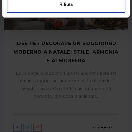
Rifiuta
IDEE PER DECORARE UN SOGGIORNO
MODERNO A NATALE: STILE, ARMONIA
E ATMOSFERA
Ecco come scegliere i giusti addobbi natalizi
per un soggiorno moderno, valorizzando i
tessili firmati Carillo Home, sinonimo di
comfort, bellezza e armonia.
STYLE PILLS