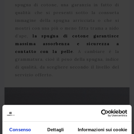
spugna di cotone, una garanzia in fatto di
qualità: che si presenti sotto la consueta
immagine della spugna arricciata o che si
mostri con una più o meno fitta trama a nido
d’ape,
la spugna di cotone garantisce
massima assorbenza e sicurezza a
contatto con la pelle
. A cambiare è la
grammatura, cioè il peso della spugna, indice
di qualità, da scegliere secondo il livello del
servizio offerto.
Consenso
Dettagli
Informazioni sui cookie