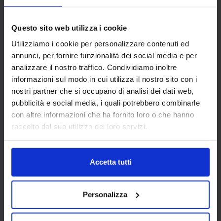
Questo sito web utilizza i cookie
Utilizziamo i cookie per personalizzare contenuti ed
annunci, per fornire funzionalità dei social media e per
PIEGARE GLI
analizzare il nostro traffico. Condividiamo inoltre
informazioni sul modo in cui utilizza il nostro sito con i
ASCIUGAMANI IN
nostri partner che si occupano di analisi dei dati web,
ALBERGO E B&B:
pubblicità e social media, i quali potrebbero combinarle
PACCHETTO, ROTOLO O
con altre informazioni che ha fornito loro o che hanno
SULL’ANELLO
raccolto dal suo utilizzo dei loro servizi.
Ma non basta scegliere bene gli asciugamani:
Accetta tutti
è importante anche presentarle nel modo
migliore per regalare agli ospiti
Personalizza
un’immediata sensazione di ordine e pulizia,
biglietti da visita fondamentali nel settore