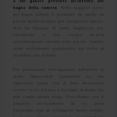
o sul gancio presente all’interno del
bagno della camera
. Nella maggior parte
dei bagni, infatti, è presente un anello da
parete molto pratico, per recuperare spazio.
Non ha bisogno di tanta lunghezza per
estensione e non occupa un’area
eccessivamente elevata sulla parete: l’anello
viene solitamente posizionato sia vicino al
lavandino che al bidet.
Per posizionare l’asciugamano sull’anello in
modo impeccabile poniamolo su una
superficie piana con il lato decorativo
rivolto verso il basso e facciamo in modo che
non risulti alcuna piega. Procediamo con il
piegarlo verticalmente in tre parti
ottenendo così un rettangolo molto sottile.
A questo punto prendiamo l’asciugamano