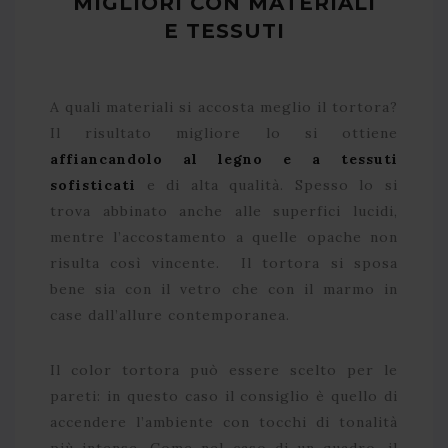
MIGLIORI CON MATERIALI
E TESSUTI
A quali materiali si accosta meglio il tortora?
Il risultato migliore lo si ottiene
affiancandolo al legno e a tessuti
sofisticati
e di alta qualità. Spesso lo si
trova abbinato anche alle superfici lucidi,
mentre l’accostamento a quelle opache non
risulta così vincente. Il tortora si sposa
bene sia con il vetro che con il marmo in
case dall’allure contemporanea.
Il color tortora può essere scelto per le
pareti: in questo caso il consiglio è quello di
accendere l’ambiente con tocchi di tonalità
più intense. Come nel caso di un quadro, il