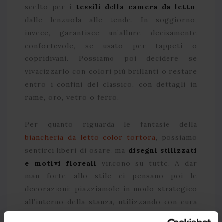
scelto per i
tessili della camera da letto
,
dalle lenzuola alle tende. In soggiorno,
invece, garantisce un’allure decisamente
confortevole, se usato per tappeti o
copridivani. Possiamo poi decidere se
vivacizzarlo con colori più brillanti o restare
entro i confini del classico, con dettagli in
rame, oro, vetro o ferro.
Per quanto riguarda le fantasie della
biancheria da letto color tortora
, possiamo
sentirci liberi di osare, ma
disegni stilizzati
e motivi floreali
vincono su tutto. A dar
man forte allo stile ci pensano poi le
decorazioni: piazziamole in modo strategico
all’interno della stanza, utilizzando con cura
bouquet di fiori, cornici con foto e oggetti