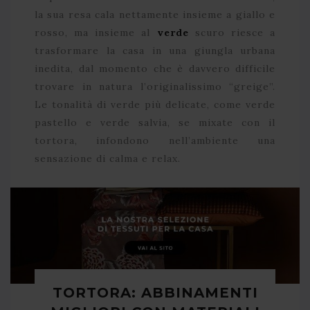
la sua resa cala nettamente insieme a giallo e
rosso, ma insieme al
verde
scuro riesce a
trasformare la casa in una giungla urbana
inedita, dal momento che è davvero difficile
trovare in natura l’originalissimo “greige”.
Le tonalità di verde più delicate, come verde
pastello e verde salvia, se mixate con il
tortora, infondono nell’ambiente una
sensazione di calma e relax.
TORTORA: ABBINAMENTI