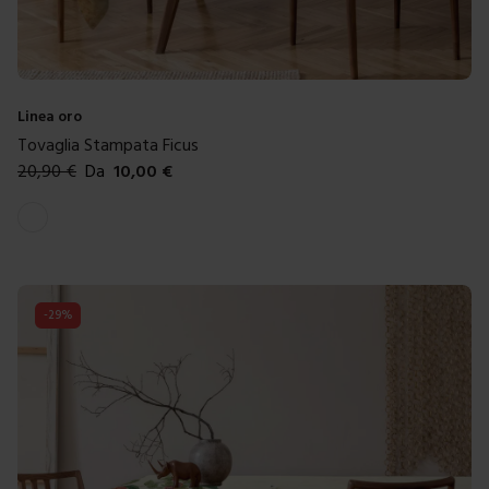
Linea oro
Tovaglia Stampata Ficus
20,90
€
Da
10,00
€
Colori disponibili
Bianco
-
29
%