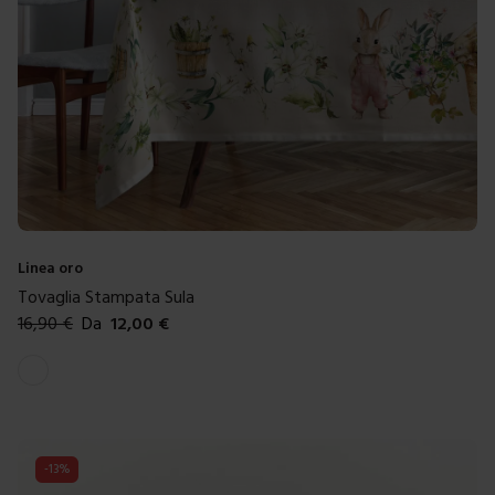
Linea oro
Tovaglia Stampata Sula
16,90
€
Da
12,00
€
Colori disponibili
Bianco
-
13
%