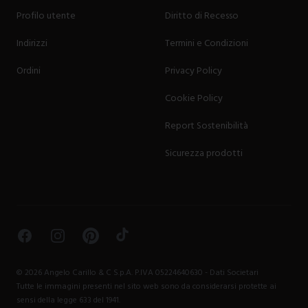
Profilo utente
Diritto di Recesso
Indirizzi
Termini e Condizioni
Ordini
Privacy Policy
Cookie Policy
Report Sostenibilità
Sicurezza prodotti
Facebook
Instagram
Pinterest
TikTok
©
2026
Angelo Carillo & C S.p.A. P.IVA 05224640630 -
Dati Societari
Tutte le immagini presenti nel sito web sono da considerarsi protette ai
sensi della legge 633 del 1941.