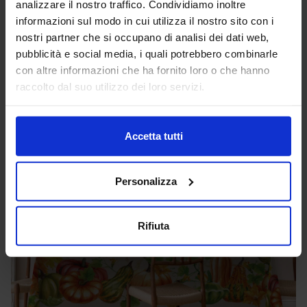
analizzare il nostro traffico. Condividiamo inoltre
16,90
€
Da
12,00
€
informazioni sul modo in cui utilizza il nostro sito con i
Colori disponibili
nostri partner che si occupano di analisi dei dati web,
Bianco
pubblicità e social media, i quali potrebbero combinarle
con altre informazioni che ha fornito loro o che hanno
raccolto dal suo utilizzo dei loro servizi.
-
50
%
Accetta tutti
Personalizza
Rifiuta