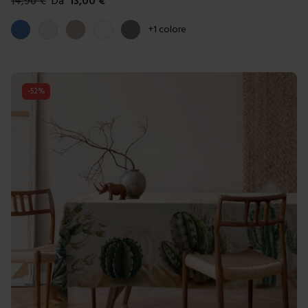
14,90
€
Da
13,00
€
Colori disponibili
Blue
Panna
Tortora
Bianco
Grigio
+
1
colore
-
52
%