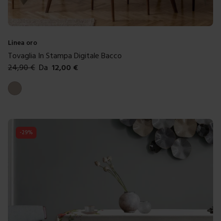
Linea oro
Tovaglia In Stampa Digitale Bacco
24,90
€
Da
12,00
€
Colori disponibili
Tortora
-
29
%