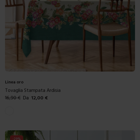
Linea oro
Tovaglia Stampata Ardisia
16,90
€
Da
12,00
€
Colori disponibili
Bianco
-
29
%