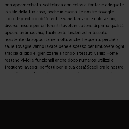
ben apparecchiata, sottolinea con colori e fantasie adeguate
lo stile della tua casa, anche in cucina. Le nostre tovaglie
sono disponibili in differenti e varie fantasie e colorazioni,
diverse misure per differenti tavoli, in cotone di prima qualità
oppure antimacchia, facilmente lavabili ed in tessuto
resistente da sopportarne molti, anche frequenti, perché si
sa, le tovaglie vanno lavate bene e spesso per rimuovere ogni
traccia di cibo e igienizzarle a fondo. I tessuti Carillo Home
restano vividi e funzionali anche dopo numerosi utilizzi e
frequenti lavaggi: perfetti per la tua casa! Scegli tra le nostre
tovaglie e copritovaglie per rinnovare la tua tavola ogni
giorno con fantasia. Le nostre tovaglie cucina sono ideali per
una mise en place sempre perfetta! A righe o a tinta unita,
floreali o shabby chic, trasformano la vostra tavola
rendendola unica e originale. Assapora i tuoi pranzi e le tue
cene in compagnia servendo i tuoi manicaretti su tovaglie
e
runner cucina
che siano all’altezza, in cotone e antimacchia!
Trasforma i tuoi pasti in un’esplosione di sapori e colori con le