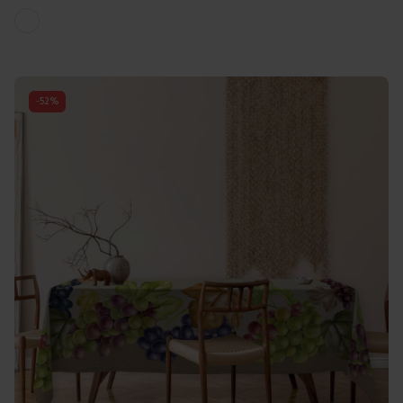
Colori disponibili
Bianco
-
52
%